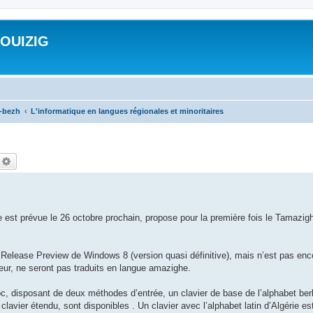
ROUIZIG
a-bezh
L'informatique en langues régionales et minoritaires
echercher
Recherche avancée
e est prévue le 26 octobre prochain, propose pour la première fois le Tamazig
elease Preview de Windows 8 (version quasi définitive), mais n’est pas en
ateur, ne seront pas traduits en langue amazighe.
oc, disposant de deux méthodes d’entrée, un clavier de base de l’alphabet berbè
clavier étendu, sont disponibles . Un clavier avec l’alphabet latin d’Algérie e