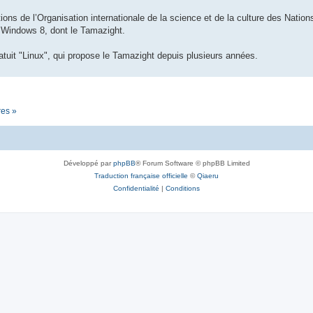
ions de l’Organisation internationale de la science et de la culture des Nations 
n Windows 8, dont le Tamazight.
tuit "Linux", qui propose le Tamazight depuis plusieurs années.
res »
Développé par
phpBB
® Forum Software © phpBB Limited
Traduction française officielle
©
Qiaeru
Confidentialité
|
Conditions