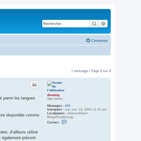
Rechercher
Recherche avancé
Connexion
1 message • Page
1
sur
1
drouizig
ht parmi les langues
Site Admin
Messages :
484
Inscription :
mar. nov. 16, 2004 11:45 am
Localisation :
Gwened/Sant-
core disponible comme
Brieg/Pouldreuzig
C
Contact :
o
n
re, d’ailleurs utilisé
t
a
st également présent.
c