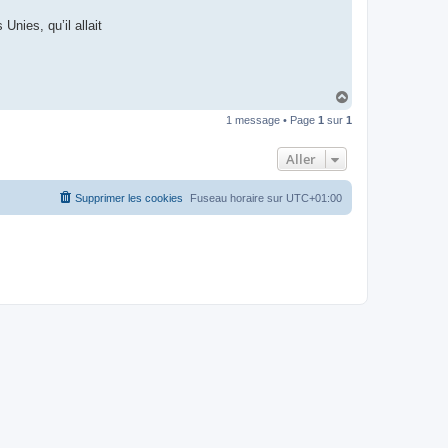
t
e
Unies, qu’il allait
r
d
r
o
u
i
H
z
a
i
1 message • Page
1
sur
1
u
g
t
Aller
Supprimer les cookies
Fuseau horaire sur
UTC+01:00