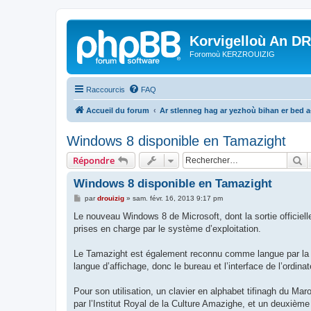
Korvigelloù An D
Foromoù KERZROUIZIG
Raccourcis
FAQ
Accueil du forum
Ar stlenneg hag ar yezhoù bihan er bed 
Windows 8 disponible en Tamazight
R
Répondre
Windows 8 disponible en Tamazight
M
par
drouizig
»
sam. févr. 16, 2013 9:17 pm
e
s
Le nouveau Windows 8 de Microsoft, dont la sortie officiell
s
prises en charge par le système d’exploitation.
a
g
e
Le Tamazight est également reconnu comme langue par la R
langue d’affichage, donc le bureau et l’interface de l’ordin
Pour son utilisation, un clavier en alphabet tifinagh du Mar
par l’Institut Royal de la Culture Amazighe, et un deuxième 