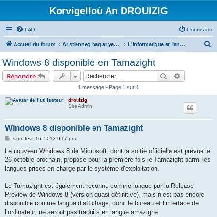
Korvigelloù An DROUIZIG
FAQ
Connexion
R
Accueil du forum
Ar stlenneg hag ar yezhoù bihan er bed a-bezh
L'informatique en langues régionales et minoritaires
e
Windows 8 disponible en Tamazight
c
Rechercher
Recherche 
Répondre
h
1 message • Page
1
sur
1
e
drouizig
r
Site Admin
c
h
Windows 8 disponible en Tamazight
e
M
sam. févr. 16, 2013 9:17 pm
e
r
s
Le nouveau Windows 8 de Microsoft, dont la sortie officielle est prévue le
s
26 octobre prochain, propose pour la première fois le Tamazight parmi les
a
g
langues prises en charge par le système d’exploitation.
e
Le Tamazight est également reconnu comme langue par la Release
Preview de Windows 8 (version quasi définitive), mais n’est pas encore
disponible comme langue d’affichage, donc le bureau et l’interface de
l’ordinateur, ne seront pas traduits en langue amazighe.