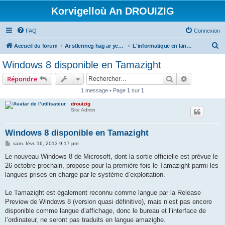
Korvigelloù An DROUIZIG
FAQ
Connexion
R
Accueil du forum
Ar stlenneg hag ar yezhoù bihan er bed a-bezh
L'informatique en langues régionales et minoritaires
e
Windows 8 disponible en Tamazight
c
Rechercher
Recherche 
Répondre
h
1 message • Page
1
sur
1
e
drouizig
r
Site Admin
c
h
Windows 8 disponible en Tamazight
e
M
sam. févr. 16, 2013 9:17 pm
e
r
s
Le nouveau Windows 8 de Microsoft, dont la sortie officielle est prévue le
s
26 octobre prochain, propose pour la première fois le Tamazight parmi les
a
g
langues prises en charge par le système d’exploitation.
e
Le Tamazight est également reconnu comme langue par la Release
Preview de Windows 8 (version quasi définitive), mais n’est pas encore
disponible comme langue d’affichage, donc le bureau et l’interface de
l’ordinateur, ne seront pas traduits en langue amazighe.