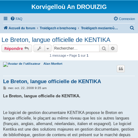
Korvigelloù An DROUIZIG
FAQ
Connexion
R
Accueil du forum
Troidigezh e brezhoneg
Troidigezh meziantoù all (frank a wirioù evit an darn vrasañ anezho)
e
Le Breton, langue officielle de KENTIKA
c
Rechercher
Recherche 
Répondre
h
1 message • Page
1
sur
1
e
Alan Monfort
r
c
h
Le Breton, langue officielle de KENTIKA
e
M
mer. oct. 22, 2008 9:35 am
e
r
s
Le Breton, langue officielle de KENTIKA.
s
a
g
e
Le logiciel de gestion documentaire KENTIKA propose le Breton en
langue officielle, le plaçant au même niveau que les six autres langues
(français, anglais, allemand, néerlandais, italien et espagnol). Le logiciel
Kentika est une des solutions majeures en gestion documentaire, gestion
de bibliothèque, gestion de contenu et est présent sur le marché depuis