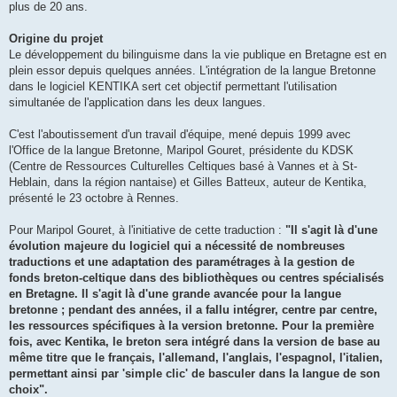
plus de 20 ans.
Origine du projet
Le développement du bilinguisme dans la vie publique en Bretagne est en
plein essor depuis quelques années. L'intégration de la langue Bretonne
dans le logiciel KENTIKA sert cet objectif permettant l'utilisation
simultanée de l'application dans les deux langues.
C'est l'aboutissement d'un travail d'équipe, mené depuis 1999 avec
l'Office de la langue Bretonne, Maripol Gouret, présidente du KDSK
(Centre de Ressources Culturelles Celtiques basé à Vannes et à St-
Heblain, dans la région nantaise) et Gilles Batteux, auteur de Kentika,
présenté le 23 octobre à Rennes.
Pour Maripol Gouret, à l'initiative de cette traduction :
"Il s'agit là d'une
évolution majeure du logiciel qui a nécessité de nombreuses
traductions et une adaptation des paramétrages à la gestion de
fonds breton-celtique dans des bibliothèques ou centres spécialisés
en Bretagne. Il s'agit là d'une grande avancée pour la langue
bretonne ; pendant des années, il a fallu intégrer, centre par centre,
les ressources spécifiques à la version bretonne. Pour la première
fois, avec Kentika, le breton sera intégré dans la version de base au
même titre que le français, l'allemand, l'anglais, l'espagnol, l'italien,
permettant ainsi par 'simple clic' de basculer dans la langue de son
choix".