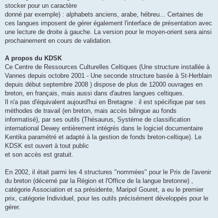
stocker pour un caractère
donné par exemple) : alphabets anciens, arabe, hébreu... Certaines de
ces langues imposent de gérer également l'interface de présentation avec
une lecture de droite à gauche. La version pour le moyen-orient sera ainsi
prochainement en cours de validation.
A propos du KDSK
Ce Centre de Ressources Culturelles Celtiques (Une structure installée à
Vannes depuis octobre 2001 - Une seconde structure basée à St-Herblain
depuis début septembre 2008 ) dispose de plus de 12000 ouvrages en
breton, en français, mais aussi dans d'autres langues celtiques.
Il n'a pas d'équivalent aujourd'hui en Bretagne : il est spécifique par ses
méthodes de travail (en breton, mais accès bilingue au fonds
informatisé), par ses outils (Thésaurus, Système de classification
international Dewey entièrement intégrés dans le logiciel documentaire
Kentika paramétré et adapté à la gestion de fonds breton-celtique). Le
KDSK est ouvert à tout public
et son accès est gratuit.
En 2002, il était parmi les 4 structures "nommées" pour le Prix de l'avenir
du breton (décerné par la Région et l'Office de la langue bretonne) ,
catégorie Association et sa présidente, Maripol Gouret, a eu le premier
prix, catégorie Individuel, pour les outils précisément développés pour le
gérer.