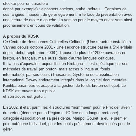
stocker pour un caractère
donné par exemple) : alphabets anciens, arabe, hébreu... Certaines de
ces langues imposent de gérer également l'interface de présentation avec
une lecture de droite à gauche. La version pour le moyen-orient sera ainsi
prochainement en cours de validation.
A propos du KDSK
Ce Centre de Ressources Culturelles Celtiques (Une structure installée à
Vannes depuis octobre 2001 - Une seconde structure basée à St-Herblain
depuis début septembre 2008 ) dispose de plus de 12000 ouvrages en
breton, en français, mais aussi dans d'autres langues celtiques.
Il n'a pas d'équivalent aujourd'hui en Bretagne : il est spécifique par ses
méthodes de travail (en breton, mais accès bilingue au fonds
informatisé), par ses outils (Thésaurus, Système de classification
international Dewey entièrement intégrés dans le logiciel documentaire
Kentika paramétré et adapté à la gestion de fonds breton-celtique). Le
KDSK est ouvert à tout public
et son accès est gratuit.
En 2002, il était parmi les 4 structures "nommées" pour le Prix de l'avenir
du breton (décerné par la Région et l'Office de la langue bretonne) ,
catégorie Association et sa présidente, Maripol Gouret, a eu le premier
prix, catégorie Individuel, pour les outils précisément développés pour le
gérer.