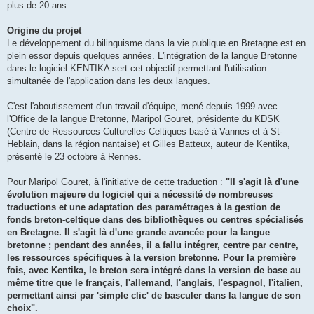
plus de 20 ans.
Origine du projet
Le développement du bilinguisme dans la vie publique en Bretagne est en
plein essor depuis quelques années. L'intégration de la langue Bretonne
dans le logiciel KENTIKA sert cet objectif permettant l'utilisation
simultanée de l'application dans les deux langues.
C'est l'aboutissement d'un travail d'équipe, mené depuis 1999 avec
l'Office de la langue Bretonne, Maripol Gouret, présidente du KDSK
(Centre de Ressources Culturelles Celtiques basé à Vannes et à St-
Heblain, dans la région nantaise) et Gilles Batteux, auteur de Kentika,
présenté le 23 octobre à Rennes.
Pour Maripol Gouret, à l'initiative de cette traduction :
"Il s'agit là d'une
évolution majeure du logiciel qui a nécessité de nombreuses
traductions et une adaptation des paramétrages à la gestion de
fonds breton-celtique dans des bibliothèques ou centres spécialisés
en Bretagne. Il s'agit là d'une grande avancée pour la langue
bretonne ; pendant des années, il a fallu intégrer, centre par centre,
les ressources spécifiques à la version bretonne. Pour la première
fois, avec Kentika, le breton sera intégré dans la version de base au
même titre que le français, l'allemand, l'anglais, l'espagnol, l'italien,
permettant ainsi par 'simple clic' de basculer dans la langue de son
choix".