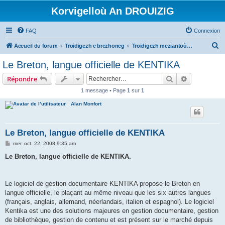
Korvigelloù An DROUIZIG
FAQ
Connexion
R
Accueil du forum
Troidigezh e brezhoneg
Troidigezh meziantoù all (frank a wirioù evit an darn vrasañ anezho)
e
Le Breton, langue officielle de KENTIKA
c
Rechercher
Recherche 
Répondre
h
1 message • Page
1
sur
1
e
Alan Monfort
r
c
h
Le Breton, langue officielle de KENTIKA
e
M
mer. oct. 22, 2008 9:35 am
e
r
s
Le Breton, langue officielle de KENTIKA.
s
a
g
e
Le logiciel de gestion documentaire KENTIKA propose le Breton en
langue officielle, le plaçant au même niveau que les six autres langues
(français, anglais, allemand, néerlandais, italien et espagnol). Le logiciel
Kentika est une des solutions majeures en gestion documentaire, gestion
de bibliothèque, gestion de contenu et est présent sur le marché depuis