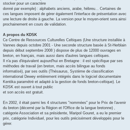
stocker pour un caractère
donné par exemple) : alphabets anciens, arabe, hébreu... Certaines de
ces langues imposent de gérer également l'interface de présentation avec
une lecture de droite à gauche. La version pour le moyen-orient sera ainsi
prochainement en cours de validation.
A propos du KDSK
Ce Centre de Ressources Culturelles Celtiques (Une structure installée à
Vannes depuis octobre 2001 - Une seconde structure basée à St-Herblain
depuis début septembre 2008 ) dispose de plus de 12000 ouvrages en
breton, en français, mais aussi dans d'autres langues celtiques.
Il n'a pas d'équivalent aujourd'hui en Bretagne : il est spécifique par ses
méthodes de travail (en breton, mais accès bilingue au fonds
informatisé), par ses outils (Thésaurus, Système de classification
international Dewey entièrement intégrés dans le logiciel documentaire
Kentika paramétré et adapté à la gestion de fonds breton-celtique). Le
KDSK est ouvert à tout public
et son accès est gratuit.
En 2002, il était parmi les 4 structures "nommées" pour le Prix de l'avenir
du breton (décerné par la Région et l'Office de la langue bretonne) ,
catégorie Association et sa présidente, Maripol Gouret, a eu le premier
prix, catégorie Individuel, pour les outils précisément développés pour le
gérer.