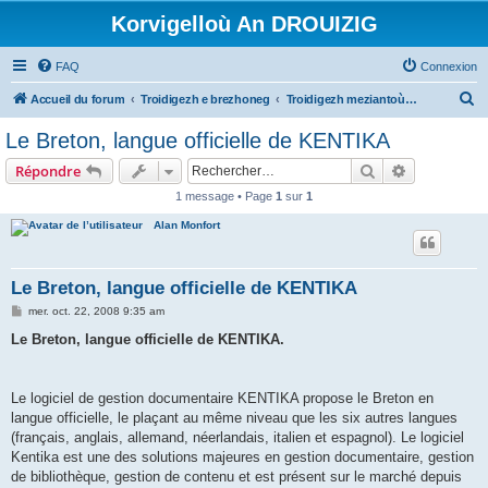
Korvigelloù An DROUIZIG
FAQ
Connexion
R
Accueil du forum
Troidigezh e brezhoneg
Troidigezh meziantoù all (frank a wirioù evit an darn vrasañ anezho)
e
Le Breton, langue officielle de KENTIKA
c
Rechercher
Recherche 
Répondre
h
1 message • Page
1
sur
1
e
Alan Monfort
r
c
h
Le Breton, langue officielle de KENTIKA
e
M
mer. oct. 22, 2008 9:35 am
e
r
s
Le Breton, langue officielle de KENTIKA.
s
a
g
e
Le logiciel de gestion documentaire KENTIKA propose le Breton en
langue officielle, le plaçant au même niveau que les six autres langues
(français, anglais, allemand, néerlandais, italien et espagnol). Le logiciel
Kentika est une des solutions majeures en gestion documentaire, gestion
de bibliothèque, gestion de contenu et est présent sur le marché depuis