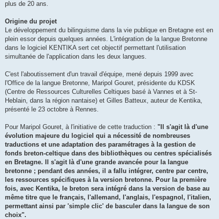
plus de 20 ans.
Origine du projet
Le développement du bilinguisme dans la vie publique en Bretagne est en
plein essor depuis quelques années. L'intégration de la langue Bretonne
dans le logiciel KENTIKA sert cet objectif permettant l'utilisation
simultanée de l'application dans les deux langues.
C'est l'aboutissement d'un travail d'équipe, mené depuis 1999 avec
l'Office de la langue Bretonne, Maripol Gouret, présidente du KDSK
(Centre de Ressources Culturelles Celtiques basé à Vannes et à St-
Heblain, dans la région nantaise) et Gilles Batteux, auteur de Kentika,
présenté le 23 octobre à Rennes.
Pour Maripol Gouret, à l'initiative de cette traduction :
"Il s'agit là d'une
évolution majeure du logiciel qui a nécessité de nombreuses
traductions et une adaptation des paramétrages à la gestion de
fonds breton-celtique dans des bibliothèques ou centres spécialisés
en Bretagne. Il s'agit là d'une grande avancée pour la langue
bretonne ; pendant des années, il a fallu intégrer, centre par centre,
les ressources spécifiques à la version bretonne. Pour la première
fois, avec Kentika, le breton sera intégré dans la version de base au
même titre que le français, l'allemand, l'anglais, l'espagnol, l'italien,
permettant ainsi par 'simple clic' de basculer dans la langue de son
choix".