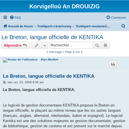
Korvigelloù An DROUIZIG
FAQ
Connexion
R
Accueil du forum
Troidigezh e brezhoneg
Troidigezh meziantoù all (frank a wirioù evit an darn vrasañ anezho)
e
Le Breton, langue officielle de KENTIKA
c
Rechercher
Recherche 
Répondre
h
1 message • Page
1
sur
1
e
Alan Monfort
r
c
h
Le Breton, langue officielle de KENTIKA
e
M
mer. oct. 22, 2008 9:35 am
e
r
s
Le Breton, langue officielle de KENTIKA.
s
a
g
e
Le logiciel de gestion documentaire KENTIKA propose le Breton en
langue officielle, le plaçant au même niveau que les six autres langues
(français, anglais, allemand, néerlandais, italien et espagnol). Le logiciel
Kentika est une des solutions majeures en gestion documentaire, gestion
de bibliothèque, gestion de contenu et est présent sur le marché depuis