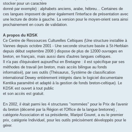
stocker pour un caractère
donné par exemple) : alphabets anciens, arabe, hébreu... Certaines de
ces langues imposent de gérer également l'interface de présentation avec
une lecture de droite à gauche. La version pour le moyen-orient sera ainsi
prochainement en cours de validation.
A propos du KDSK
Ce Centre de Ressources Culturelles Celtiques (Une structure installée à
Vannes depuis octobre 2001 - Une seconde structure basée à St-Herblain
depuis début septembre 2008 ) dispose de plus de 12000 ouvrages en
breton, en français, mais aussi dans d'autres langues celtiques.
Il n'a pas d'équivalent aujourd'hui en Bretagne : il est spécifique par ses
méthodes de travail (en breton, mais accès bilingue au fonds
informatisé), par ses outils (Thésaurus, Système de classification
international Dewey entièrement intégrés dans le logiciel documentaire
Kentika paramétré et adapté à la gestion de fonds breton-celtique). Le
KDSK est ouvert à tout public
et son accès est gratuit.
En 2002, il était parmi les 4 structures "nommées" pour le Prix de l'avenir
du breton (décerné par la Région et l'Office de la langue bretonne) ,
catégorie Association et sa présidente, Maripol Gouret, a eu le premier
prix, catégorie Individuel, pour les outils précisément développés pour le
gérer.