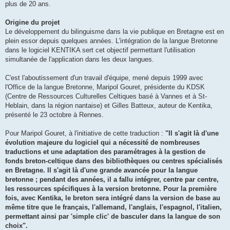
plus de 20 ans.
Origine du projet
Le développement du bilinguisme dans la vie publique en Bretagne est en
plein essor depuis quelques années. L'intégration de la langue Bretonne
dans le logiciel KENTIKA sert cet objectif permettant l'utilisation
simultanée de l'application dans les deux langues.
C'est l'aboutissement d'un travail d'équipe, mené depuis 1999 avec
l'Office de la langue Bretonne, Maripol Gouret, présidente du KDSK
(Centre de Ressources Culturelles Celtiques basé à Vannes et à St-
Heblain, dans la région nantaise) et Gilles Batteux, auteur de Kentika,
présenté le 23 octobre à Rennes.
Pour Maripol Gouret, à l'initiative de cette traduction :
"Il s'agit là d'une
évolution majeure du logiciel qui a nécessité de nombreuses
traductions et une adaptation des paramétrages à la gestion de
fonds breton-celtique dans des bibliothèques ou centres spécialisés
en Bretagne. Il s'agit là d'une grande avancée pour la langue
bretonne ; pendant des années, il a fallu intégrer, centre par centre,
les ressources spécifiques à la version bretonne. Pour la première
fois, avec Kentika, le breton sera intégré dans la version de base au
même titre que le français, l'allemand, l'anglais, l'espagnol, l'italien,
permettant ainsi par 'simple clic' de basculer dans la langue de son
choix".