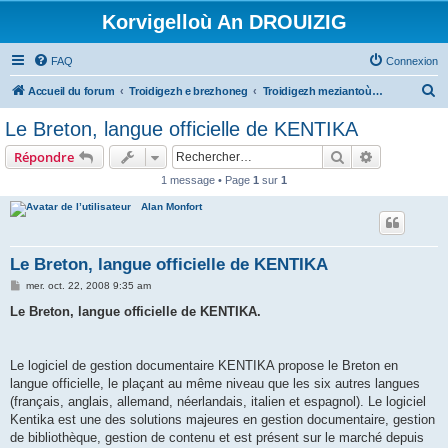
Korvigelloù An DROUIZIG
FAQ
Connexion
R
Accueil du forum
Troidigezh e brezhoneg
Troidigezh meziantoù all (frank a wirioù evit an darn vrasañ anezho)
e
Le Breton, langue officielle de KENTIKA
c
Rechercher
Recherche 
Répondre
h
1 message • Page
1
sur
1
e
Alan Monfort
r
c
h
Le Breton, langue officielle de KENTIKA
e
M
mer. oct. 22, 2008 9:35 am
e
r
s
Le Breton, langue officielle de KENTIKA.
s
a
g
e
Le logiciel de gestion documentaire KENTIKA propose le Breton en
langue officielle, le plaçant au même niveau que les six autres langues
(français, anglais, allemand, néerlandais, italien et espagnol). Le logiciel
Kentika est une des solutions majeures en gestion documentaire, gestion
de bibliothèque, gestion de contenu et est présent sur le marché depuis