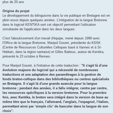
plus de 20 ans.
Origine du projet
Le développement du bilinguisme dans la vie publique en Bretagne est en
plein essor depuis quelques années. L'intégration de la langue Bretonne
dans le logiciel KENTIKA sert cet objectif permettant l'utilisation
simultanée de l'application dans les deux langues.
C'est l'aboutissement d'un travail d'équipe, mené depuis 1999 avec
l'Office de la langue Bretonne, Maripol Gouret, présidente du KDSK
(Centre de Ressources Culturelles Celtiques basé à Vannes et à St-
Heblain, dans la région nantaise) et Gilles Batteux, auteur de Kentika,
présenté le 23 octobre à Rennes.
Pour Maripol Gouret, à l'initiative de cette traduction :
"Il s'agit là d'une
évolution majeure du logiciel qui a nécessité de nombreuses
traductions et une adaptation des paramétrages à la gestion de
fonds breton-celtique dans des bibliothèques ou centres spécialisés
en Bretagne. Il s'agit là d'une grande avancée pour la langue
bretonne ; pendant des années, il a fallu intégrer, centre par centre,
les ressources spécifiques à la version bretonne. Pour la première
fois, avec Kentika, le breton sera intégré dans la version de base au
même titre que le français, l'allemand, l'anglais, l'espagnol, l'italien,
permettant ainsi par 'simple clic' de basculer dans la langue de son
choix".