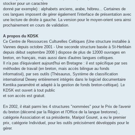
stocker pour un caractère
donné par exemple) : alphabets anciens, arabe, hébreu... Certaines de
ces langues imposent de gérer également l'interface de présentation avec
une lecture de droite à gauche. La version pour le moyen-orient sera ainsi
prochainement en cours de validation.
A propos du KDSK
Ce Centre de Ressources Culturelles Celtiques (Une structure installée à
Vannes depuis octobre 2001 - Une seconde structure basée à St-Herblain
depuis début septembre 2008 ) dispose de plus de 12000 ouvrages en
breton, en français, mais aussi dans d'autres langues celtiques.
Il n'a pas d'équivalent aujourd'hui en Bretagne : il est spécifique par ses
méthodes de travail (en breton, mais accès bilingue au fonds
informatisé), par ses outils (Thésaurus, Système de classification
international Dewey entièrement intégrés dans le logiciel documentaire
Kentika paramétré et adapté à la gestion de fonds breton-celtique). Le
KDSK est ouvert à tout public
et son accès est gratuit.
En 2002, il était parmi les 4 structures "nommées" pour le Prix de l'avenir
du breton (décerné par la Région et l'Office de la langue bretonne) ,
catégorie Association et sa présidente, Maripol Gouret, a eu le premier
prix, catégorie Individuel, pour les outils précisément développés pour le
gérer.