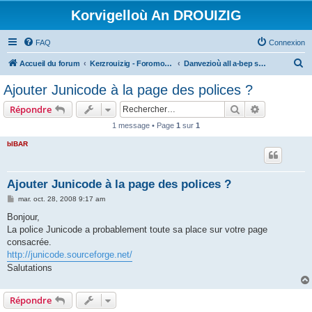
Korvigelloù An DROUIZIG
FAQ
Connexion
R
Accueil du forum
Kerzrouizig - Foromoù An Drouizig
Danvezioù all a-bep seurt
e
Ajouter Junicode à la page des polices ?
c
Rechercher
Recherche 
Répondre
h
1 message • Page
1
sur
1
e
bIBAR
r
c
h
Ajouter Junicode à la page des polices ?
e
M
mar. oct. 28, 2008 9:17 am
e
r
s
Bonjour,
s
La police Junicode a probablement toute sa place sur votre page
a
g
consacrée.
e
http://junicode.sourceforge.net/
Salutations
Répondre