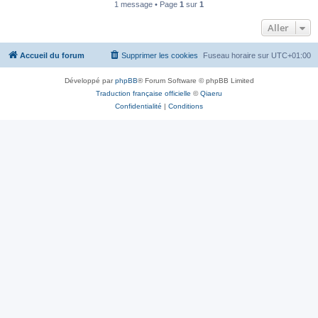
1 message • Page
1
sur
1
Aller
Accueil du forum
Supprimer les cookies
Fuseau horaire sur
UTC+01:00
Développé par
phpBB
® Forum Software © phpBB Limited
Traduction française officielle
©
Qiaeru
Confidentialité
|
Conditions