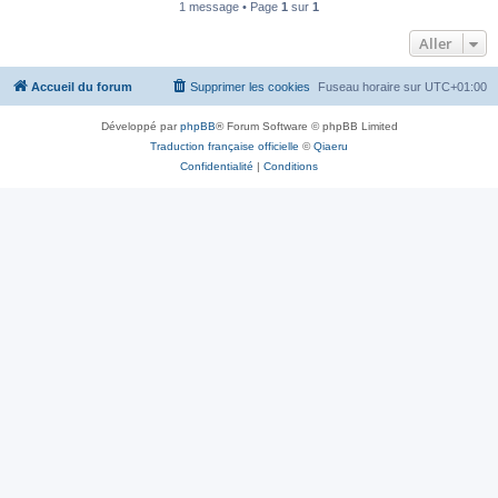
1 message • Page
1
sur
1
Aller
Accueil du forum
Supprimer les cookies
Fuseau horaire sur
UTC+01:00
Développé par
phpBB
® Forum Software © phpBB Limited
Traduction française officielle
©
Qiaeru
Confidentialité
|
Conditions