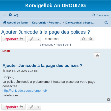
Korvigelloù An DROUIZIG
FAQ
Connexion
R
Accueil du forum
Kerzrouizig - Foromoù An Drouizig
Danvezioù all a-bep seurt
e
Ajouter Junicode à la page des polices ?
c
Rechercher
Recherche 
Répondre
h
1 message • Page
1
sur
1
e
bIBAR
r
c
h
Ajouter Junicode à la page des polices ?
e
M
mar. oct. 28, 2008 9:17 am
e
r
s
Bonjour,
s
La police Junicode a probablement toute sa place sur votre page
a
g
consacrée.
e
http://junicode.sourceforge.net/
Salutations
Répondre