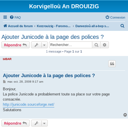
Korvigelloù An DROUIZIG
FAQ
Connexion
R
Accueil du forum
Kerzrouizig - Foromoù An Drouizig
Danvezioù all a-bep seurt
e
Ajouter Junicode à la page des polices ?
c
Rechercher
Recherche 
Répondre
h
1 message • Page
1
sur
1
e
bIBAR
r
c
h
Ajouter Junicode à la page des polices ?
e
M
mar. oct. 28, 2008 9:17 am
e
r
s
Bonjour,
s
La police Junicode a probablement toute sa place sur votre page
a
g
consacrée.
e
http://junicode.sourceforge.net/
Salutations
Répondre