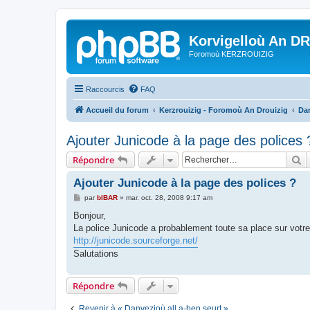
Korvigelloù An D
Foromoù KERZROUIZIG
Raccourcis
FAQ
Accueil du forum
Kerzrouizig - Foromoù An Drouizig
Dan
Ajouter Junicode à la page des polices 
R
Répondre
Ajouter Junicode à la page des polices ?
M
par
bIBAR
»
mar. oct. 28, 2008 9:17 am
e
s
Bonjour,
s
La police Junicode a probablement toute sa place sur votr
a
g
http://junicode.sourceforge.net/
e
Salutations
Répondre
Revenir à « Danvezioù all a-bep seurt »