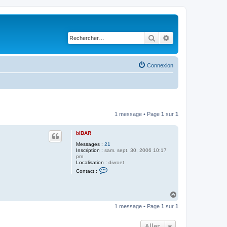
Rechercher
Recherche avancé
Connexion
1 message • Page
1
sur
1
bIBAR
Messages :
21
Inscription :
sam. sept. 30, 2006 10:17
pm
Localisation :
divroet
C
Contact :
o
n
t
a
H
c
a
t
1 message • Page
1
sur
1
u
e
t
r
b
Aller