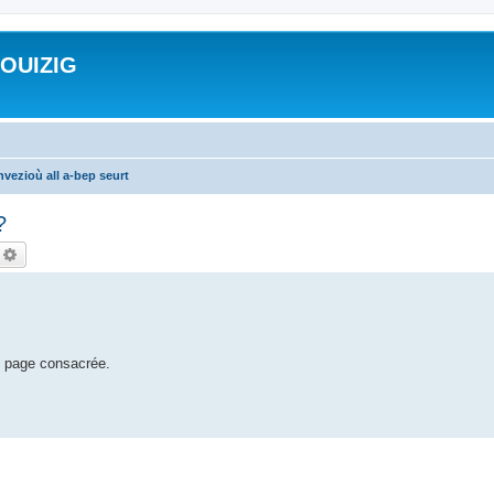
ROUIZIG
vezioù all a-bep seurt
?
echercher
Recherche avancée
e page consacrée.