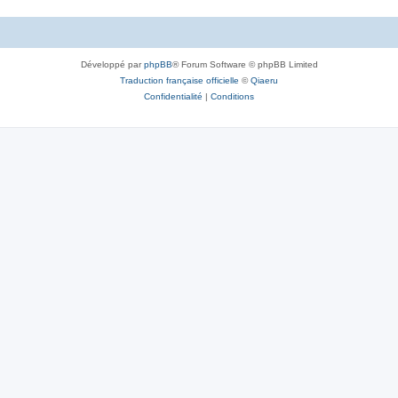
Développé par
phpBB
® Forum Software © phpBB Limited
Traduction française officielle
©
Qiaeru
Confidentialité
|
Conditions