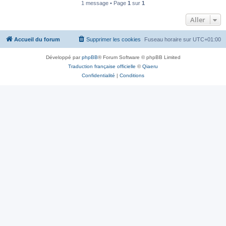
1 message • Page
1
sur
1
Aller
Accueil du forum
Supprimer les cookies
Fuseau horaire sur
UTC+01:00
Développé par
phpBB
® Forum Software © phpBB Limited
Traduction française officielle
©
Qiaeru
Confidentialité
|
Conditions