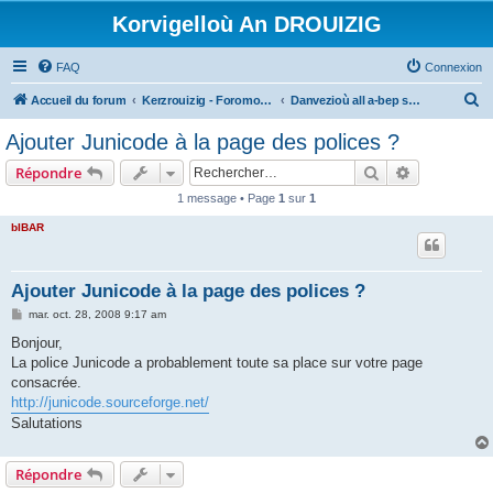
Korvigelloù An DROUIZIG
FAQ
Connexion
R
Accueil du forum
Kerzrouizig - Foromoù An Drouizig
Danvezioù all a-bep seurt
e
Ajouter Junicode à la page des polices ?
c
Rechercher
Recherche 
Répondre
h
1 message • Page
1
sur
1
e
bIBAR
r
c
h
Ajouter Junicode à la page des polices ?
e
M
mar. oct. 28, 2008 9:17 am
e
r
s
Bonjour,
s
La police Junicode a probablement toute sa place sur votre page
a
g
consacrée.
e
http://junicode.sourceforge.net/
Salutations
Répondre