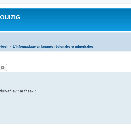
ROUIZIG
a-bezh
L'informatique en langues régionales et minoritaires
echercher
Recherche avancée
rivañ evit ar frisek :