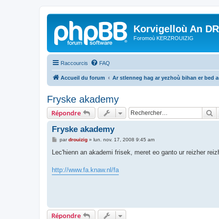
Korvigelloù An D
Foromoù KERZROUIZIG
Raccourcis
FAQ
Accueil du forum
Ar stlenneg hag ar yezhoù bihan er bed 
Fryske akademy
R
Répondre
Fryske akademy
M
par
drouizig
»
lun. nov. 17, 2008 9:45 am
e
s
Lec'hienn an akademi frisek, meret eo ganto ur reizher reizhk
s
a
g
http://www.fa.knaw.nl/fa
e
Répondre