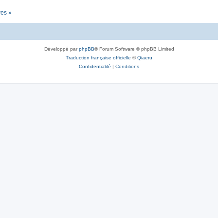
res »
Développé par
phpBB
® Forum Software © phpBB Limited
Traduction française officielle
©
Qiaeru
Confidentialité
|
Conditions