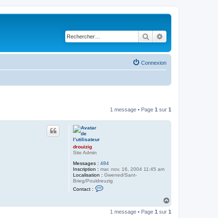
Rechercher
Recherche avancé
Connexion
1 message • Page
1
sur
1
drouizig
Site Admin
Messages :
484
Inscription :
mar. nov. 16, 2004 11:45 am
Localisation :
Gwened/Sant-
Brieg/Pouldreuzig
C
Contact :
o
n
H
t
a
a
1 message • Page
1
sur
1
u
c