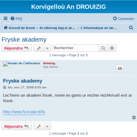
Korvigelloù An DROUIZIG
FAQ
Connexion
R
Accueil du forum
Ar stlenneg hag ar yezhoù bihan er bed a-bezh
L'informatique en langues régionales et minoritaires
e
Fryske akademy
c
Rechercher
Recherche 
Répondre
h
1 message • Page
1
sur
1
e
drouizig
r
Site Admin
c
h
Fryske akademy
e
M
lun. nov. 17, 2008 9:45 am
e
r
s
Lec'hienn an akademi frisek, meret eo ganto ur reizher reizhkrivañ evit ar
s
frisek :
a
g
e
http://www.fa.knaw.nl/fa
Répondre
1 message • Page
1
sur
1