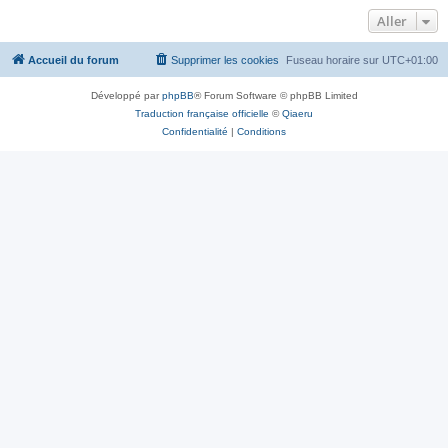
Aller
Accueil du forum
Supprimer les cookies
Fuseau horaire sur
UTC+01:00
Développé par
phpBB
® Forum Software © phpBB Limited
Traduction française officielle
©
Qiaeru
Confidentialité
|
Conditions