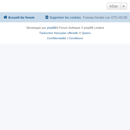
Aller
Accueil du forum
Supprimer les cookies
Fuseau horaire sur
UTC+01:00
Développé par
phpBB
® Forum Software © phpBB Limited
Traduction française officielle
©
Qiaeru
Confidentialité
|
Conditions