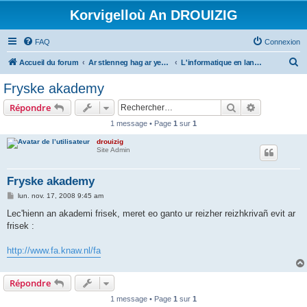
Korvigelloù An DROUIZIG
FAQ
Connexion
R
Accueil du forum
Ar stlenneg hag ar yezhoù bihan er bed a-bezh
L'informatique en langues régionales et minoritaires
e
Fryske akademy
c
Rechercher
Recherche 
Répondre
h
1 message • Page
1
sur
1
e
drouizig
r
Site Admin
c
h
Fryske akademy
e
M
lun. nov. 17, 2008 9:45 am
e
r
s
Lec'hienn an akademi frisek, meret eo ganto ur reizher reizhkrivañ evit ar
s
frisek :
a
g
e
http://www.fa.knaw.nl/fa
Répondre
1 message • Page
1
sur
1