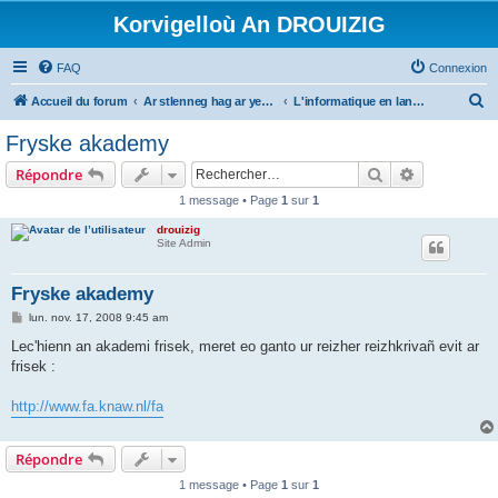
Korvigelloù An DROUIZIG
FAQ
Connexion
R
Accueil du forum
Ar stlenneg hag ar yezhoù bihan er bed a-bezh
L'informatique en langues régionales et minoritaires
e
Fryske akademy
c
Rechercher
Recherche 
Répondre
h
1 message • Page
1
sur
1
e
drouizig
r
Site Admin
c
h
Fryske akademy
e
M
lun. nov. 17, 2008 9:45 am
e
r
s
Lec'hienn an akademi frisek, meret eo ganto ur reizher reizhkrivañ evit ar
s
frisek :
a
g
e
http://www.fa.knaw.nl/fa
Répondre
1 message • Page
1
sur
1