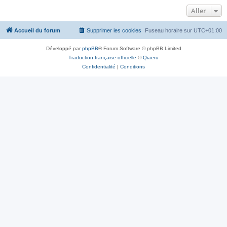
Aller
Accueil du forum
Supprimer les cookies
Fuseau horaire sur
UTC+01:00
Développé par
phpBB
® Forum Software © phpBB Limited
Traduction française officielle
©
Qiaeru
Confidentialité
|
Conditions