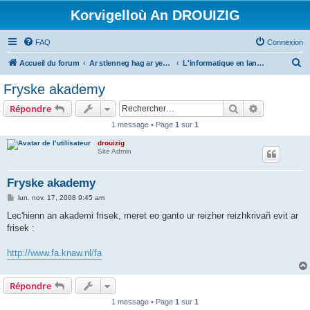
Korvigelloù An DROUIZIG
FAQ
Connexion
R
Accueil du forum
Ar stlenneg hag ar yezhoù bihan er bed a-bezh
L'informatique en langues régionales et minoritaires
e
Fryske akademy
c
Rechercher
Recherche 
Répondre
h
1 message • Page
1
sur
1
e
drouizig
r
Site Admin
c
h
Fryske akademy
e
M
lun. nov. 17, 2008 9:45 am
e
r
s
Lec'hienn an akademi frisek, meret eo ganto ur reizher reizhkrivañ evit ar
s
frisek :
a
g
e
http://www.fa.knaw.nl/fa
Répondre
1 message • Page
1
sur
1