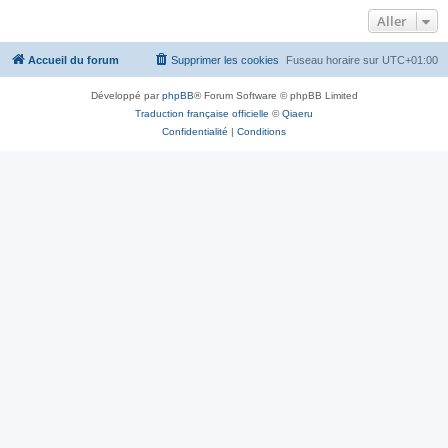
Aller
Accueil du forum
Supprimer les cookies
Fuseau horaire sur
UTC+01:00
Développé par
phpBB
® Forum Software © phpBB Limited
Traduction française officielle
©
Qiaeru
Confidentialité
|
Conditions