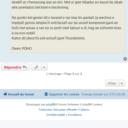
deskiñ ar c'heriaoueg war an dro. Met ur gwir blijadur eo kaout da zibab
etre poelladoù bet troet e brezhoneg.
Ne gontin ket gevier dit o lavaret e ran bep tro gantañ (a-wechoù e
implijañ gerioù simploc'h evit bezañ sur da vezañ komprenet gant an
holl) met ansav a ran eo ur pezh mell labour a rit, hag an ezhomm bras
a oa eus outañ.
Kalon dit (deoc'h) evit echuiñ gant Thunderbird,
Owen POHO.
Répondre
1 message • Page
1
sur
1
Aller
Accueil du forum
Supprimer les cookies
Fuseau horaire sur
UTC+01:00
Développé par
phpBB
® Forum Software © phpBB Limited
Traduction française officielle
©
Qiaeru
Confidentialité
|
Conditions