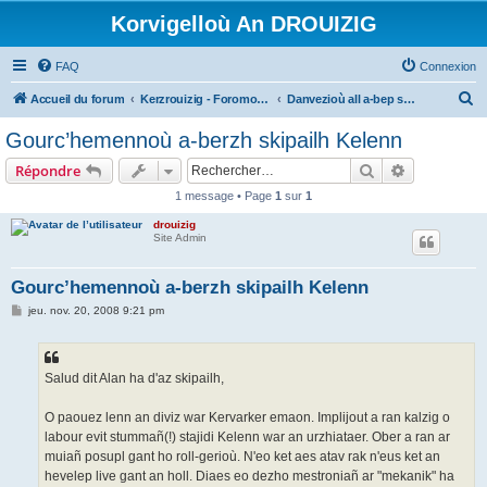
Korvigelloù An DROUIZIG
FAQ
Connexion
R
Accueil du forum
Kerzrouizig - Foromoù An Drouizig
Danvezioù all a-bep seurt
e
Gourc’hemennoù a-berzh skipailh Kelenn
c
Rechercher
Recherche 
Répondre
h
1 message • Page
1
sur
1
e
drouizig
r
Site Admin
c
h
Gourc’hemennoù a-berzh skipailh Kelenn
e
M
jeu. nov. 20, 2008 9:21 pm
e
r
s
s
a
g
Salud dit Alan ha d'az skipailh,
e
O paouez lenn an diviz war Kervarker emaon. Implijout a ran kalzig o
labour evit stummañ(!) stajidi Kelenn war an urzhiataer. Ober a ran ar
muiañ posupl gant ho roll-gerioù. N'eo ket aes atav rak n'eus ket an
hevelep live gant an holl. Diaes eo dezho mestroniañ ar "mekanik" ha