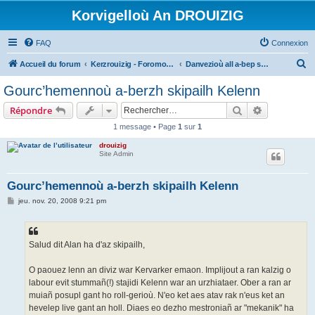
Korvigelloù An DROUIZIG
FAQ
Connexion
R
Accueil du forum
Kerzrouizig - Foromoù An Drouizig
Danvezioù all a-bep seurt
e
Gourc’hemennoù a-berzh skipailh Kelenn
c
Rechercher
Recherche 
Répondre
h
1 message • Page
1
sur
1
e
drouizig
r
Site Admin
c
h
Gourc’hemennoù a-berzh skipailh Kelenn
e
M
jeu. nov. 20, 2008 9:21 pm
e
r
s
s
a
g
Salud dit Alan ha d'az skipailh,
e
O paouez lenn an diviz war Kervarker emaon. Implijout a ran kalzig o
labour evit stummañ(!) stajidi Kelenn war an urzhiataer. Ober a ran ar
muiañ posupl gant ho roll-gerioù. N'eo ket aes atav rak n'eus ket an
hevelep live gant an holl. Diaes eo dezho mestroniañ ar "mekanik" ha