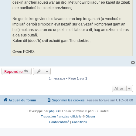
deskiñ ar c'heriaoueg war an dro. Met ur gwir blijadur eo kaout da zibab
etre poelladoù bet troet e brezhoneg.
Ne gontin ket gevier dit o lavaret e ran bep tro gantañ (a-wechoù e
implijañ gerioù simploc'h evit bezañ sur da vezañ komprenet gant an
holl) met ansav a ran eo ur pezh mell labour a rit, hag an ezhomm bras
a oa eus outañ.
Kalon dit (deoc'h) evit echuiñ gant Thunderbird,
Owen POHO.
Répondre
1 message • Page
1
sur
1
Aller
Accueil du forum
Supprimer les cookies
Fuseau horaire sur
UTC+01:00
Développé par
phpBB
® Forum Software © phpBB Limited
Traduction française officielle
©
Qiaeru
Confidentialité
|
Conditions