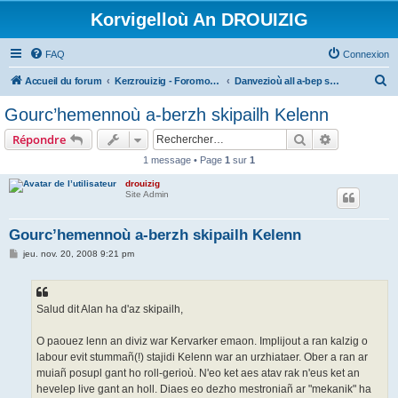
Korvigelloù An DROUIZIG
FAQ
Connexion
R
Accueil du forum
Kerzrouizig - Foromoù An Drouizig
Danvezioù all a-bep seurt
e
Gourc’hemennoù a-berzh skipailh Kelenn
c
Rechercher
Recherche 
Répondre
h
1 message • Page
1
sur
1
e
drouizig
r
Site Admin
c
h
Gourc’hemennoù a-berzh skipailh Kelenn
e
M
jeu. nov. 20, 2008 9:21 pm
e
r
s
s
a
g
Salud dit Alan ha d'az skipailh,
e
O paouez lenn an diviz war Kervarker emaon. Implijout a ran kalzig o
labour evit stummañ(!) stajidi Kelenn war an urzhiataer. Ober a ran ar
muiañ posupl gant ho roll-gerioù. N'eo ket aes atav rak n'eus ket an
hevelep live gant an holl. Diaes eo dezho mestroniañ ar "mekanik" ha