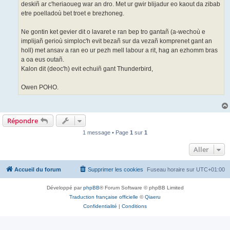
deskiñ ar c'heriaoueg war an dro. Met ur gwir blijadur eo kaout da zibab
etre poelladoù bet troet e brezhoneg.
Ne gontin ket gevier dit o lavaret e ran bep tro gantañ (a-wechoù e
implijañ gerioù simploc'h evit bezañ sur da vezañ komprenet gant an
holl) met ansav a ran eo ur pezh mell labour a rit, hag an ezhomm bras
a oa eus outañ.
Kalon dit (deoc'h) evit echuiñ gant Thunderbird,
Owen POHO.
Répondre
1 message • Page
1
sur
1
Aller
Accueil du forum
Supprimer les cookies
Fuseau horaire sur
UTC+01:00
Développé par
phpBB
® Forum Software © phpBB Limited
Traduction française officielle
©
Qiaeru
Confidentialité
|
Conditions