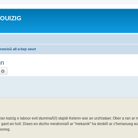
ROUIZIG
vezioù all a-bep seurt
nn
echercher
Recherche avancée
an kalzig o labour evit stummañ(!) stajidi Kelenn war an urzhiataer. Ober a ran ar
ive gant an holl. Diaes eo dezho mestroniañ ar "mekanik" ha deskiñ ar c'heriaoueg wa
zhoneg.