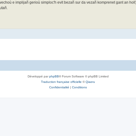
a-wechoù e implijañ gerioù simploc'h evit bezañ sur da vezañ komprenet gant an hol
utañ.
Développé par
phpBB
® Forum Software © phpBB Limited
Traduction française officielle
©
Qiaeru
Confidentialité
|
Conditions