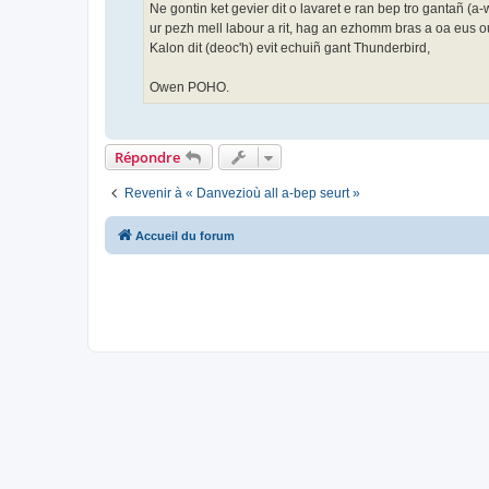
Ne gontin ket gevier dit o lavaret e ran bep tro gantañ (
ur pezh mell labour a rit, hag an ezhomm bras a oa eus o
Kalon dit (deoc'h) evit echuiñ gant Thunderbird,
Owen POHO.
Répondre
Revenir à « Danvezioù all a-bep seurt »
Accueil du forum