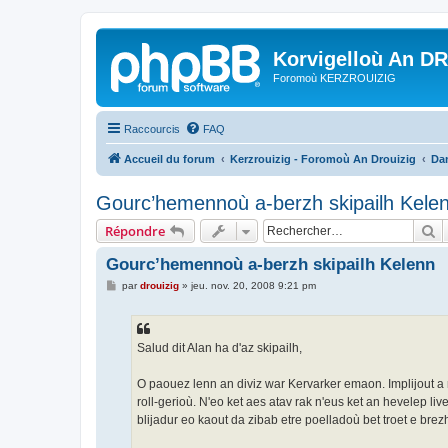
Korvigelloù An D
Foromoù KERZROUIZIG
Raccourcis
FAQ
Accueil du forum
Kerzrouizig - Foromoù An Drouizig
Dan
Gourc’hemennoù a-berzh skipailh Kele
R
Répondre
Gourc’hemennoù a-berzh skipailh Kelenn
M
par
drouizig
»
jeu. nov. 20, 2008 9:21 pm
e
s
s
a
g
Salud dit Alan ha d'az skipailh,
e
O paouez lenn an diviz war Kervarker emaon. Implijout a r
roll-gerioù. N'eo ket aes atav rak n'eus ket an hevelep l
blijadur eo kaout da zibab etre poelladoù bet troet e bre