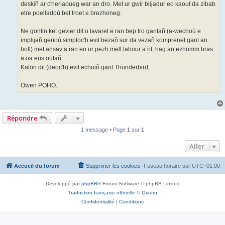
deskiñ ar c'heriaoueg war an dro. Met ur gwir blijadur eo kaout da zibab
etre poelladoù bet troet e brezhoneg.
Ne gontin ket gevier dit o lavaret e ran bep tro gantañ (a-wechoù e
implijañ gerioù simploc'h evit bezañ sur da vezañ komprenet gant an
holl) met ansav a ran eo ur pezh mell labour a rit, hag an ezhomm bras
a oa eus outañ.
Kalon dit (deoc'h) evit echuiñ gant Thunderbird,
Owen POHO.
Répondre
1 message • Page
1
sur
1
Aller
Accueil du forum
Supprimer les cookies
Fuseau horaire sur
UTC+01:00
Développé par
phpBB
® Forum Software © phpBB Limited
Traduction française officielle
©
Qiaeru
Confidentialité
|
Conditions