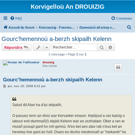
Korvigelloù An DROUIZIG
FAQ
Connexion
R
Accueil du forum
Kerzrouizig - Foromoù An Drouizig
Danvezioù all a-bep seurt
e
Gourc’hemennoù a-berzh skipailh Kelenn
c
Rechercher
Recherche 
Répondre
h
1 message • Page
1
sur
1
e
drouizig
r
Site Admin
c
h
Gourc’hemennoù a-berzh skipailh Kelenn
e
M
jeu. nov. 20, 2008 9:21 pm
e
r
s
s
a
g
Salud dit Alan ha d'az skipailh,
e
O paouez lenn an diviz war Kervarker emaon. Implijout a ran kalzig o
labour evit stummañ(!) stajidi Kelenn war an urzhiataer. Ober a ran ar
muiañ posupl gant ho roll-gerioù. N'eo ket aes atav rak n'eus ket an
hevelep live gant an holl. Diaes eo dezho mestroniañ ar "mekanik" ha