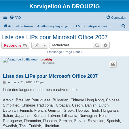
Korvigelloù An DROUIZIG
FAQ
Connexion
R
Accueil du forum
Ar stlenneg hag ar yezhoù bihan er bed a-bezh
L'informatique en langues régionales et minoritaires
e
Liste des LIPs pour Microsoft Office 2007
c
Rechercher
Recherche 
Répondre
h
1 message • Page
1
sur
1
e
drouizig
r
Site Admin
c
h
Liste des LIPs pour Microsoft Office 2007
e
M
ven. nov. 21, 2008 1:20 pm
e
r
s
Liste des langues supportées « nativement »:
s
a
g
Arabic, Brazilian Portuguese, Bulgarian, Chinese Hong Kong, Chinese
e
Simplified, Chinese Traditional, Croatian, Czech, Danish, Dutch,
Estonian, Finnish, French, German, Greek, Hebrew, Hindi, Hungarian,
Italian, Japanese, Korean, Latvian, Lithuania, Norwegian, Polish,
Portuguese, Romanian, Russian, Serbian, Slovak, Slovenian, Spanish,
Swedish, Thai, Turkish, Ukrainian