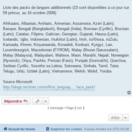
Liste des packs de langues additionnels (23 sont disponibles à ce jour sur
59 prévus, au 16 octobre 2008):
Afrikaans, Albanian, Amharic, Armenian, Assamese, Azeri (Latin),
Basque, Bengali (Bangladesh), Bengali (India), Bosnian (Cyrillic), Bosnian
(Latin), Catalan, Filipino, Galician, Georgian, Gujarati, Hausa (Latin),
Icelandic, Igbo, Indonesian, Inuktitut (Latin), Irish, isiXhosa, isiZulu,
Kannada, Khmer, Kinyarwanda, Kiswahili, Konkani, Kyrgyz, Lao,
Luxembourgish, Macedonian (FYROM), Malay (Brunei Darussalam),
Malay (Malaysia), Malayalam, Maltese, Maori, Marathi, Nepali, Norwegian
(Nynorsk), Oriya, Pashto, Persian (Farsi), Punjabi (Gurmukhi), Quechua,
Serbian Cyrillic, Sesotho sa Leboa, Setswana, Sinhala, Tamil, Tatar,
Telugu, Urdu, Uzbek (Latin), Vietnamese, Welsh, Wolof, Yoruba
Source Microsoft:
http://blogs.technet.com/office_languag ... face_pack/
Répondre
1 message • Page
1
sur
1
Aller
Accueil du forum
Supprimer les cookies
Fuseau horaire sur
UTC+01:00