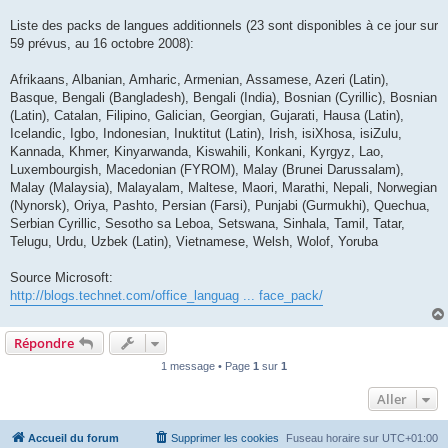
Liste des packs de langues additionnels (23 sont disponibles à ce jour sur
59 prévus, au 16 octobre 2008):
Afrikaans, Albanian, Amharic, Armenian, Assamese, Azeri (Latin),
Basque, Bengali (Bangladesh), Bengali (India), Bosnian (Cyrillic), Bosnian
(Latin), Catalan, Filipino, Galician, Georgian, Gujarati, Hausa (Latin),
Icelandic, Igbo, Indonesian, Inuktitut (Latin), Irish, isiXhosa, isiZulu,
Kannada, Khmer, Kinyarwanda, Kiswahili, Konkani, Kyrgyz, Lao,
Luxembourgish, Macedonian (FYROM), Malay (Brunei Darussalam),
Malay (Malaysia), Malayalam, Maltese, Maori, Marathi, Nepali, Norwegian
(Nynorsk), Oriya, Pashto, Persian (Farsi), Punjabi (Gurmukhi), Quechua,
Serbian Cyrillic, Sesotho sa Leboa, Setswana, Sinhala, Tamil, Tatar,
Telugu, Urdu, Uzbek (Latin), Vietnamese, Welsh, Wolof, Yoruba
Source Microsoft:
http://blogs.technet.com/office_languag ... face_pack/
Répondre
1 message • Page
1
sur
1
Aller
Accueil du forum
Supprimer les cookies
Fuseau horaire sur
UTC+01:00