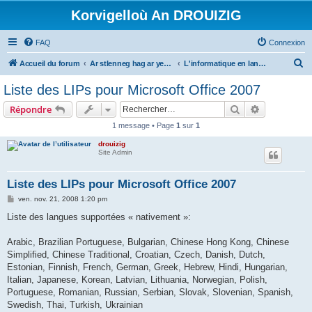
Korvigelloù An DROUIZIG
FAQ
Connexion
R
Accueil du forum
Ar stlenneg hag ar yezhoù bihan er bed a-bezh
L'informatique en langues régionales et minoritaires
e
Liste des LIPs pour Microsoft Office 2007
c
Rechercher
Recherche 
Répondre
h
1 message • Page
1
sur
1
e
drouizig
r
Site Admin
c
h
Liste des LIPs pour Microsoft Office 2007
e
M
ven. nov. 21, 2008 1:20 pm
e
r
s
Liste des langues supportées « nativement »:
s
a
g
Arabic, Brazilian Portuguese, Bulgarian, Chinese Hong Kong, Chinese
e
Simplified, Chinese Traditional, Croatian, Czech, Danish, Dutch,
Estonian, Finnish, French, German, Greek, Hebrew, Hindi, Hungarian,
Italian, Japanese, Korean, Latvian, Lithuania, Norwegian, Polish,
Portuguese, Romanian, Russian, Serbian, Slovak, Slovenian, Spanish,
Swedish, Thai, Turkish, Ukrainian