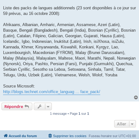
Liste des packs de langues additionnels (23 sont disponibles à ce jour sur
59 prévus, au 16 octobre 2008):
Afrikaans, Albanian, Amharic, Armenian, Assamese, Azeri (Latin),
Basque, Bengali (Bangladesh), Bengali (India), Bosnian (Cyrillic), Bosnian
(Latin), Catalan, Filipino, Galician, Georgian, Gujarati, Hausa (Latin),
Icelandic, Igbo, Indonesian, Inuktitut (Latin), Irish, isiXhosa, isiZulu,
Kannada, Khmer, Kinyarwanda, Kiswahili, Konkani, Kyrgyz, Lao,
Luxembourgish, Macedonian (FYROM), Malay (Brunei Darussalam),
Malay (Malaysia), Malayalam, Maltese, Maori, Marathi, Nepali, Norwegian
(Nynorsk), Oriya, Pashto, Persian (Farsi), Punjabi (Gurmukhi), Quechua,
Serbian Cyrillic, Sesotho sa Leboa, Setswana, Sinhala, Tamil, Tatar,
Telugu, Urdu, Uzbek (Latin), Vietnamese, Welsh, Wolof, Yoruba
Source Microsoft:
http://blogs.technet.com/office_languag ... face_pack/
Répondre
1 message • Page
1
sur
1
Aller
Accueil du forum
Supprimer les cookies
Fuseau horaire sur
UTC+01:00