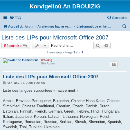
Korvigelloù An DROUIZIG
FAQ
Connexion
R
Accueil du forum
Ar stlenneg hag ar yezhoù bihan er bed a-bezh
L'informatique en langues régionales et minoritaires
e
Liste des LIPs pour Microsoft Office 2007
c
Rechercher
Recherche 
Répondre
h
1 message • Page
1
sur
1
e
drouizig
r
Site Admin
c
h
Liste des LIPs pour Microsoft Office 2007
e
M
ven. nov. 21, 2008 1:20 pm
e
r
s
Liste des langues supportées « nativement »:
s
a
g
Arabic, Brazilian Portuguese, Bulgarian, Chinese Hong Kong, Chinese
e
Simplified, Chinese Traditional, Croatian, Czech, Danish, Dutch,
Estonian, Finnish, French, German, Greek, Hebrew, Hindi, Hungarian,
Italian, Japanese, Korean, Latvian, Lithuania, Norwegian, Polish,
Portuguese, Romanian, Russian, Serbian, Slovak, Slovenian, Spanish,
Swedish, Thai, Turkish, Ukrainian