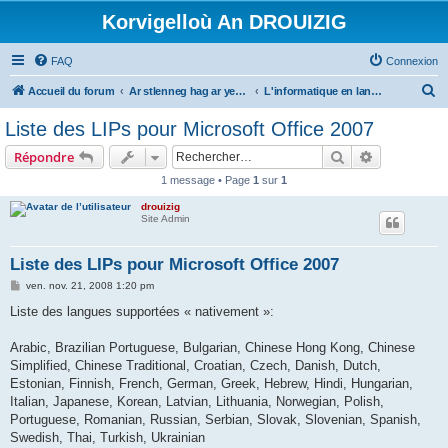
Korvigelloù An DROUIZIG
FAQ
Connexion
R
Accueil du forum
Ar stlenneg hag ar yezhoù bihan er bed a-bezh
L'informatique en langues régionales et minoritaires
e
Liste des LIPs pour Microsoft Office 2007
c
Rechercher
Recherche 
Répondre
h
1 message • Page
1
sur
1
e
drouizig
r
Site Admin
c
h
Liste des LIPs pour Microsoft Office 2007
e
M
ven. nov. 21, 2008 1:20 pm
e
r
s
Liste des langues supportées « nativement »:
s
a
g
Arabic, Brazilian Portuguese, Bulgarian, Chinese Hong Kong, Chinese
e
Simplified, Chinese Traditional, Croatian, Czech, Danish, Dutch,
Estonian, Finnish, French, German, Greek, Hebrew, Hindi, Hungarian,
Italian, Japanese, Korean, Latvian, Lithuania, Norwegian, Polish,
Portuguese, Romanian, Russian, Serbian, Slovak, Slovenian, Spanish,
Swedish, Thai, Turkish, Ukrainian