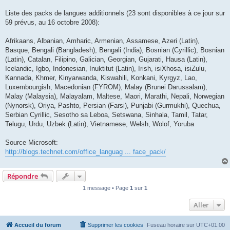
Liste des packs de langues additionnels (23 sont disponibles à ce jour sur
59 prévus, au 16 octobre 2008):
Afrikaans, Albanian, Amharic, Armenian, Assamese, Azeri (Latin),
Basque, Bengali (Bangladesh), Bengali (India), Bosnian (Cyrillic), Bosnian
(Latin), Catalan, Filipino, Galician, Georgian, Gujarati, Hausa (Latin),
Icelandic, Igbo, Indonesian, Inuktitut (Latin), Irish, isiXhosa, isiZulu,
Kannada, Khmer, Kinyarwanda, Kiswahili, Konkani, Kyrgyz, Lao,
Luxembourgish, Macedonian (FYROM), Malay (Brunei Darussalam),
Malay (Malaysia), Malayalam, Maltese, Maori, Marathi, Nepali, Norwegian
(Nynorsk), Oriya, Pashto, Persian (Farsi), Punjabi (Gurmukhi), Quechua,
Serbian Cyrillic, Sesotho sa Leboa, Setswana, Sinhala, Tamil, Tatar,
Telugu, Urdu, Uzbek (Latin), Vietnamese, Welsh, Wolof, Yoruba
Source Microsoft:
http://blogs.technet.com/office_languag ... face_pack/
Répondre
1 message • Page
1
sur
1
Aller
Accueil du forum
Supprimer les cookies
Fuseau horaire sur
UTC+01:00