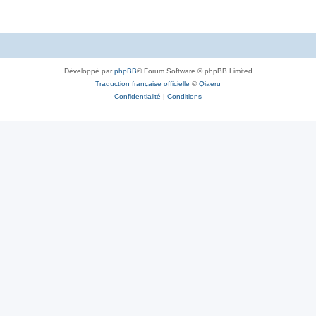
Développé par
phpBB
® Forum Software © phpBB Limited
Traduction française officielle
©
Qiaeru
Confidentialité
|
Conditions