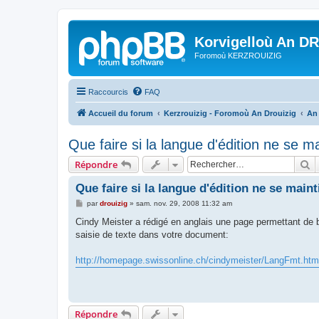
Korvigelloù An D
Foromoù KERZROUIZIG
Raccourcis
FAQ
Accueil du forum
Kerzrouizig - Foromoù An Drouizig
An
Que faire si la langue d'édition ne se m
R
Répondre
Que faire si la langue d'édition ne se maint
M
par
drouizig
»
sam. nov. 29, 2008 11:32 am
e
s
Cindy Meister a rédigé en anglais une page permettant de bi
s
saisie de texte dans votre document:
a
g
e
http://homepage.swissonline.ch/cindymeister/LangFmt.htm
Répondre