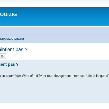
ROUIZIG
 DROUIZIG Difazier
aintient pas ?
echercher
Recherche avancée
ient pas ?
en paramétrer Word afin d'éviter tout changement intempestif de la langue d'éd