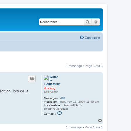
Rechercher
Recherche avancé
Connexion
1 message • Page
1
sur
1
drouizig
ition, lors de la
Site Admin
Messages :
484
Inscription :
mar. nov. 16, 2004 11:45 am
Localisation :
Gwened/Sant-
Brieg/Pouldreuzig
C
Contact :
o
n
H
t
a
a
1 message • Page
1
sur
1
u
c