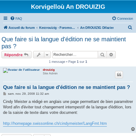
Korvigelloù An DROUIZIG
FAQ
Connexion
R
Accueil du forum
Kerzrouizig - Foromoù An Drouizig
An DROUIZIG Difazier
e
Que faire si la langue d'édition ne se maintient
c
pas ?
h
Rechercher
Recherche 
Répondre
e
1 message • Page
1
sur
1
r
drouizig
c
Site Admin
h
e
Que faire si la langue d'édition ne se maintient pas ?
r
M
sam. nov. 29, 2008 11:32 am
e
s
Cindy Meister a rédigé en anglais une page permettant de bien paramétrer
s
Word afin d'éviter tout changement intempestif de la langue d'édition, lors
a
g
de la saisie de texte dans votre document:
e
http://homepage.swissonline.ch/cindymeister/LangFmt.htm