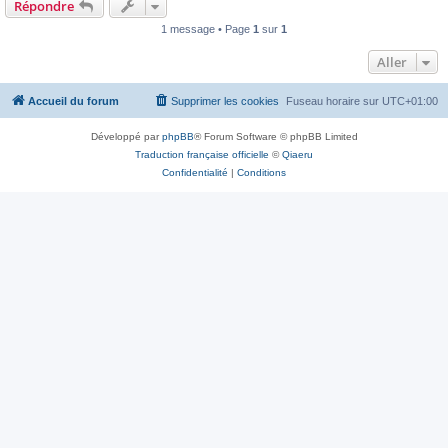
Répondre
1 message • Page
1
sur
1
Aller
Accueil du forum
Supprimer les cookies
Fuseau horaire sur
UTC+01:00
Développé par
phpBB
® Forum Software © phpBB Limited
Traduction française officielle
©
Qiaeru
Confidentialité
|
Conditions