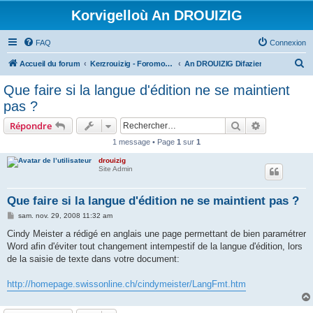
Korvigelloù An DROUIZIG
FAQ
Connexion
R
Accueil du forum
Kerzrouizig - Foromoù An Drouizig
An DROUIZIG Difazier
e
Que faire si la langue d'édition ne se maintient
c
pas ?
h
Rechercher
Recherche 
Répondre
e
1 message • Page
1
sur
1
r
drouizig
c
Site Admin
h
e
Que faire si la langue d'édition ne se maintient pas ?
r
M
sam. nov. 29, 2008 11:32 am
e
s
Cindy Meister a rédigé en anglais une page permettant de bien paramétrer
s
Word afin d'éviter tout changement intempestif de la langue d'édition, lors
a
g
de la saisie de texte dans votre document:
e
http://homepage.swissonline.ch/cindymeister/LangFmt.htm