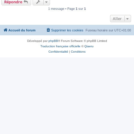
Répondre
1 message • Page
1
sur
1
Aller
Accueil du forum
Supprimer les cookies
Fuseau horaire sur
UTC+01:00
Développé par
phpBB
® Forum Software © phpBB Limited
Traduction française officielle
©
Qiaeru
Confidentialité
|
Conditions