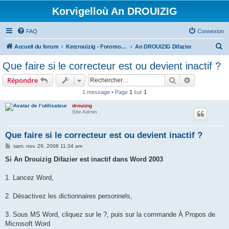
Korvigelloù An DROUIZIG
FAQ
Connexion
R
Accueil du forum
Kerzrouizig - Foromoù An Drouizig
An DROUIZIG Difazier
e
Que faire si le correcteur est ou devient inactif ?
c
Rechercher
Recherche 
Répondre
h
1 message • Page
1
sur
1
e
drouizig
r
Site Admin
c
h
Que faire si le correcteur est ou devient inactif ?
e
M
sam. nov. 29, 2008 11:34 am
e
r
s
Si An Drouizig Difazier est inactif dans Word 2003
s
a
g
1. Lancez Word,
e
2. Désactivez les dictionnaires personnels,
3. Sous MS Word, cliquez sur le ?, puis sur la commande À Propos de
Microsoft Word