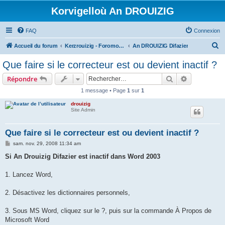
Korvigelloù An DROUIZIG
FAQ
Connexion
R
Accueil du forum
Kerzrouizig - Foromoù An Drouizig
An DROUIZIG Difazier
e
Que faire si le correcteur est ou devient inactif ?
c
Rechercher
Recherche 
Répondre
h
1 message • Page
1
sur
1
e
drouizig
r
Site Admin
c
h
Que faire si le correcteur est ou devient inactif ?
e
M
sam. nov. 29, 2008 11:34 am
e
r
s
Si An Drouizig Difazier est inactif dans Word 2003
s
a
g
1. Lancez Word,
e
2. Désactivez les dictionnaires personnels,
3. Sous MS Word, cliquez sur le ?, puis sur la commande À Propos de
Microsoft Word