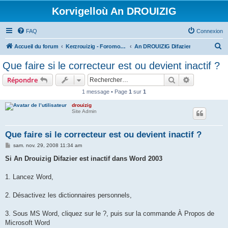
Korvigelloù An DROUIZIG
FAQ
Connexion
R
Accueil du forum
Kerzrouizig - Foromoù An Drouizig
An DROUIZIG Difazier
e
Que faire si le correcteur est ou devient inactif ?
c
Rechercher
Recherche 
Répondre
h
1 message • Page
1
sur
1
e
drouizig
r
Site Admin
c
h
Que faire si le correcteur est ou devient inactif ?
e
M
sam. nov. 29, 2008 11:34 am
e
r
s
Si An Drouizig Difazier est inactif dans Word 2003
s
a
g
1. Lancez Word,
e
2. Désactivez les dictionnaires personnels,
3. Sous MS Word, cliquez sur le ?, puis sur la commande À Propos de
Microsoft Word