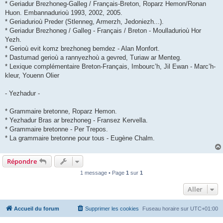
* Geriadur Brezhoneg-Galleg / Français-Breton, Roparz Hemon/Ronan
Huon. Embannadurioù 1993, 2002, 2005.
* Geriadurioù Preder (Stlenneg, Armerzh, Jedoniezh...).
* Geriadur Brezhoneg / Galleg - Français / Breton - Moulladurioù Hor
Yezh.
* Gerioù evit komz brezhoneg bemdez - Alan Monfort.
* Dastumad gerioù a rannyezhoù a gevred, Turiaw ar Menteg.
* Lexique complémentaire Breton-Français, Imbourc’h, Jil Ewan - Marc’h-
kleur, Youenn Olier
- Yezhadur -
* Grammaire bretonne, Roparz Hemon.
* Yezhadur Bras ar brezhoneg - Fransez Kervella.
* Grammaire bretonne - Per Trepos.
* La grammaire bretonne pour tous - Eugène Chalm.
Répondre
1 message • Page
1
sur
1
Aller
Accueil du forum
Supprimer les cookies
Fuseau horaire sur
UTC+01:00