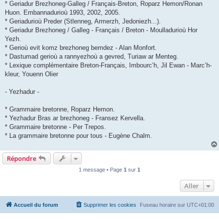
* Geriadur Brezhoneg-Galleg / Français-Breton, Roparz Hemon/Ronan
Huon. Embannadurioù 1993, 2002, 2005.
* Geriadurioù Preder (Stlenneg, Armerzh, Jedoniezh...).
* Geriadur Brezhoneg / Galleg - Français / Breton - Moulladurioù Hor
Yezh.
* Gerioù evit komz brezhoneg bemdez - Alan Monfort.
* Dastumad gerioù a rannyezhoù a gevred, Turiaw ar Menteg.
* Lexique complémentaire Breton-Français, Imbourc’h, Jil Ewan - Marc’h-
kleur, Youenn Olier
- Yezhadur -
* Grammaire bretonne, Roparz Hemon.
* Yezhadur Bras ar brezhoneg - Fransez Kervella.
* Grammaire bretonne - Per Trepos.
* La grammaire bretonne pour tous - Eugène Chalm.
Répondre
1 message • Page
1
sur
1
Aller
Accueil du forum
Supprimer les cookies
Fuseau horaire sur
UTC+01:00