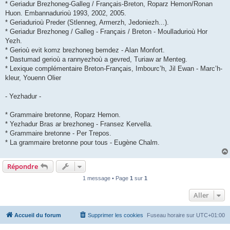
* Geriadur Brezhoneg-Galleg / Français-Breton, Roparz Hemon/Ronan
Huon. Embannadurioù 1993, 2002, 2005.
* Geriadurioù Preder (Stlenneg, Armerzh, Jedoniezh...).
* Geriadur Brezhoneg / Galleg - Français / Breton - Moulladurioù Hor
Yezh.
* Gerioù evit komz brezhoneg bemdez - Alan Monfort.
* Dastumad gerioù a rannyezhoù a gevred, Turiaw ar Menteg.
* Lexique complémentaire Breton-Français, Imbourc’h, Jil Ewan - Marc’h-
kleur, Youenn Olier
- Yezhadur -
* Grammaire bretonne, Roparz Hemon.
* Yezhadur Bras ar brezhoneg - Fransez Kervella.
* Grammaire bretonne - Per Trepos.
* La grammaire bretonne pour tous - Eugène Chalm.
Répondre
1 message • Page
1
sur
1
Aller
Accueil du forum
Supprimer les cookies
Fuseau horaire sur
UTC+01:00