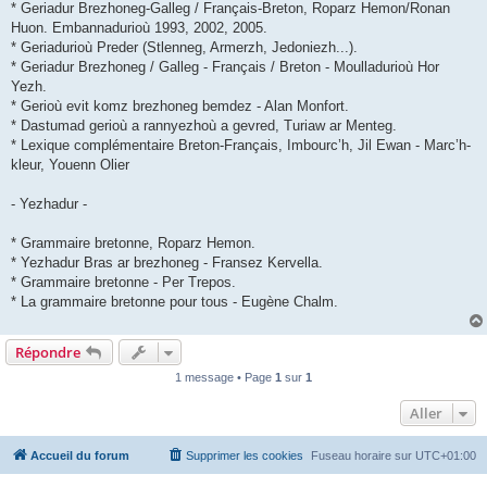
* Geriadur Brezhoneg-Galleg / Français-Breton, Roparz Hemon/Ronan
Huon. Embannadurioù 1993, 2002, 2005.
* Geriadurioù Preder (Stlenneg, Armerzh, Jedoniezh...).
* Geriadur Brezhoneg / Galleg - Français / Breton - Moulladurioù Hor
Yezh.
* Gerioù evit komz brezhoneg bemdez - Alan Monfort.
* Dastumad gerioù a rannyezhoù a gevred, Turiaw ar Menteg.
* Lexique complémentaire Breton-Français, Imbourc’h, Jil Ewan - Marc’h-
kleur, Youenn Olier
- Yezhadur -
* Grammaire bretonne, Roparz Hemon.
* Yezhadur Bras ar brezhoneg - Fransez Kervella.
* Grammaire bretonne - Per Trepos.
* La grammaire bretonne pour tous - Eugène Chalm.
Répondre
1 message • Page
1
sur
1
Aller
Accueil du forum
Supprimer les cookies
Fuseau horaire sur
UTC+01:00