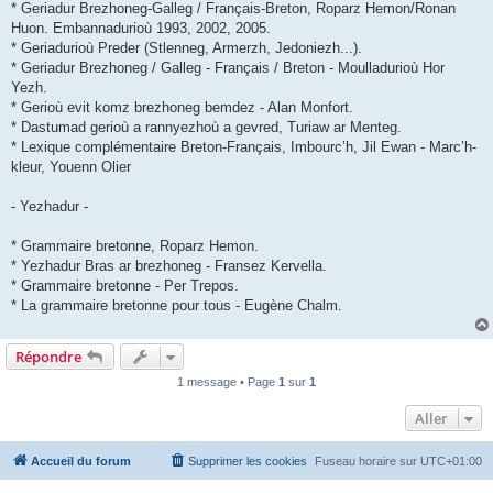
* Geriadur Brezhoneg-Galleg / Français-Breton, Roparz Hemon/Ronan
Huon. Embannadurioù 1993, 2002, 2005.
* Geriadurioù Preder (Stlenneg, Armerzh, Jedoniezh...).
* Geriadur Brezhoneg / Galleg - Français / Breton - Moulladurioù Hor
Yezh.
* Gerioù evit komz brezhoneg bemdez - Alan Monfort.
* Dastumad gerioù a rannyezhoù a gevred, Turiaw ar Menteg.
* Lexique complémentaire Breton-Français, Imbourc’h, Jil Ewan - Marc’h-
kleur, Youenn Olier
- Yezhadur -
* Grammaire bretonne, Roparz Hemon.
* Yezhadur Bras ar brezhoneg - Fransez Kervella.
* Grammaire bretonne - Per Trepos.
* La grammaire bretonne pour tous - Eugène Chalm.
Répondre
1 message • Page
1
sur
1
Aller
Accueil du forum
Supprimer les cookies
Fuseau horaire sur
UTC+01:00