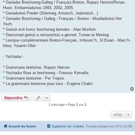
* Geriadur Brezhoneg-Galleg / Français-Breton, Roparz Hemon/Ronan
Huon. Embannadurioù 1993, 2002, 2005.
* Geriadurioù Preder (Stlenneg, Armerzh, Jedoniezh...).
* Geriadur Brezhoneg / Galleg - Français / Breton - Moulladurioù Hor
Yezh.
* Gerioù evit komz brezhoneg bemdez - Alan Monfort.
* Dastumad gerioù a rannyezhoù a gevred, Turiaw ar Menteg.
* Lexique complémentaire Breton-Français, Imbourc’h, Jil Ewan - Marc’h-
kleur, Youenn Olier
- Yezhadur -
* Grammaire bretonne, Roparz Hemon.
* Yezhadur Bras ar brezhoneg - Fransez Kervella.
* Grammaire bretonne - Per Trepos.
* La grammaire bretonne pour tous - Eugène Chalm.
Répondre
1 message • Page
1
sur
1
Aller
Accueil du forum
Supprimer les cookies
Fuseau horaire sur
UTC+01:00