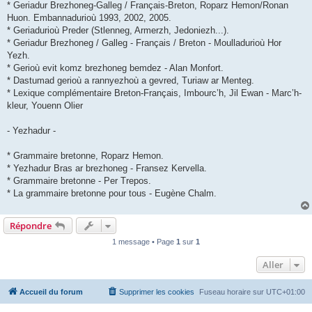
* Geriadur Brezhoneg-Galleg / Français-Breton, Roparz Hemon/Ronan
Huon. Embannadurioù 1993, 2002, 2005.
* Geriadurioù Preder (Stlenneg, Armerzh, Jedoniezh...).
* Geriadur Brezhoneg / Galleg - Français / Breton - Moulladurioù Hor
Yezh.
* Gerioù evit komz brezhoneg bemdez - Alan Monfort.
* Dastumad gerioù a rannyezhoù a gevred, Turiaw ar Menteg.
* Lexique complémentaire Breton-Français, Imbourc’h, Jil Ewan - Marc’h-
kleur, Youenn Olier
- Yezhadur -
* Grammaire bretonne, Roparz Hemon.
* Yezhadur Bras ar brezhoneg - Fransez Kervella.
* Grammaire bretonne - Per Trepos.
* La grammaire bretonne pour tous - Eugène Chalm.
Répondre
1 message • Page
1
sur
1
Aller
Accueil du forum
Supprimer les cookies
Fuseau horaire sur
UTC+01:00