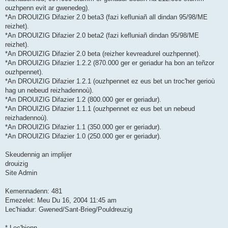
ouzhpenn evit ar gwenedeg).
*An DROUIZIG Difazier 2.0 beta3 (fazi kefluniañ all dindan 95/98/ME
reizhet).
*An DROUIZIG Difazier 2.0 beta2 (fazi kefluniañ dindan 95/98/ME
reizhet).
*An DROUIZIG Difazier 2.0 beta (reizher kevreadurel ouzhpennet).
*An DROUIZIG Difazier 1.2.2 (870.000 ger er geriadur ha bon an teñzor
ouzhpennet).
*An DROUIZIG Difazier 1.2.1 (ouzhpennet ez eus bet un troc'her gerioù
hag un nebeud reizhadennoù).
*An DROUIZIG Difazier 1.2 (800.000 ger er geriadur).
*An DROUIZIG Difazier 1.1.1 (ouzhpennet ez eus bet un nebeud
reizhadennoù).
*An DROUIZIG Difazier 1.1 (350.000 ger er geriadur).
*An DROUIZIG Difazier 1.0 (250.000 ger er geriadur).
Skeudennig an implijer
drouizig
Site Admin
Kemennadenn: 481
Emezelet: Meu Du 16, 2004 11:45 am
Lec'hiadur: Gwened/Sant-Brieg/Pouldreuzig
* Lec'hienn