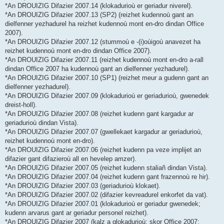
*An DROUIZIG Difazier 2007.14 (klokadurioù er geriadur niverel).
*An DROUIZIG Difazier 2007.13 (SP2) (reizhet kudennoù gant an
dielfenner yezhadurel ha reizhet kudennoù mont en-dro dindan Office
2007).
*An DROUIZIG Difazier 2007.12 (stummoù e -(i)oùigoù anavezet ha
reizhet kudennoù mont en-dro dindan Office 2007).
*An DROUIZIG Difazier 2007.11 (reizhet kudennoù mont en-dro a-rall
dindan Office 2007 ha kudennoù gant an dielfenner yezhadurel).
*An DROUIZIG Difazier 2007.10 (SP1) (reizhet meur a gudenn gant an
dielfenner yezhadurel).
*An DROUIZIG Difazier 2007.09 (klokadurioù er geriadurioù, gwenedek
dreist-holl).
*An DROUIZIG Difazier 2007.08 (reizhet kudenn gant kargadur ar
geriadurioù dindan Vista).
*An DROUIZIG Difazier 2007.07 (gwellekaet kargadur ar geriadurioù,
reizhet kudennoù mont en-dro).
*An DROUIZIG Difazier 2007.06 (reizhet kudenn pa veze implijet an
difazier gant difazieroù all en hevelep amzer).
*An DROUIZIG Difazier 2007.05 (reizhet kudenn staliañ dindan Vista).
*An DROUIZIG Difazier 2007.04 (reizhet kudenn gant frazennoù re hir).
*An DROUIZIG Difazier 2007.03 (geriadurioù klokaet).
*An DROUIZIG Difazier 2007.02 (difazier kevreadurel enkorfet da vat).
*An DROUIZIG Difazier 2007.01 (klokadurioù er geriadur gwenedek;
kudenn arvarus gant ar geriadur personel reizhet).
*An DROUIZIG Difazier 2007 (kalz a glokadurioù; skor Office 2007;