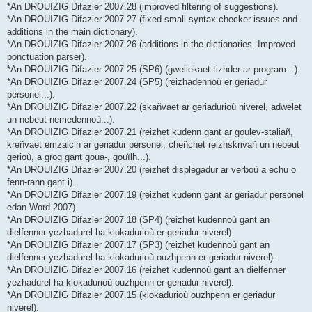
*An DROUIZIG Difazier 2007.28 (improved filtering of suggestions).
*An DROUIZIG Difazier 2007.27 (fixed small syntax checker issues and
additions in the main dictionary).
*An DROUIZIG Difazier 2007.26 (additions in the dictionaries. Improved
ponctuation parser).
*An DROUIZIG Difazier 2007.25 (SP6) (gwellekaet tizhder ar program...).
*An DROUIZIG Difazier 2007.24 (SP5) (reizhadennoù er geriadur
personel...).
*An DROUIZIG Difazier 2007.22 (skañvaet ar geriadurioù niverel, adwelet
un nebeut nemedennoù...).
*An DROUIZIG Difazier 2007.21 (reizhet kudenn gant ar goulev-staliañ,
kreñvaet emzalc’h ar geriadur personel, cheñchet reizhskrivañ un nebeut
gerioù, a grog gant goua-, gouïlh...).
*An DROUIZIG Difazier 2007.20 (reizhet displegadur ar verboù a echu o
fenn-rann gant i).
*An DROUIZIG Difazier 2007.19 (reizhet kudenn gant ar geriadur personel
edan Word 2007).
*An DROUIZIG Difazier 2007.18 (SP4) (reizhet kudennoù gant an
dielfenner yezhadurel ha klokadurioù er geriadur niverel).
*An DROUIZIG Difazier 2007.17 (SP3) (reizhet kudennoù gant an
dielfenner yezhadurel ha klokadurioù ouzhpenn er geriadur niverel).
*An DROUIZIG Difazier 2007.16 (reizhet kudennoù gant an dielfenner
yezhadurel ha klokadurioù ouzhpenn er geriadur niverel).
*An DROUIZIG Difazier 2007.15 (klokadurioù ouzhpenn er geriadur
niverel).