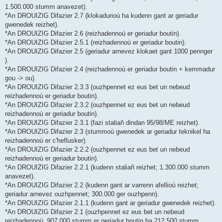
1.500.000 stumm anavezet).
*An DROUIZIG Difazier 2.7 (klokadurioù ha kudenn gant ar geriadur
gwenedek reizhet).
*An DROUIZIG Difazier 2.6 (reizhadennoù er geriadur boutin).
*An DROUIZIG Difazier 2.5.1 (reizhadennoù er geriadur boutin).
*An DROUIZIG Difazier 2.5 (geriadur arnevez klokaet gant 1000 pennger
).
*An DROUIZIG Difazier 2.4 (reizhadennoù er geriadur boutin + kemmadur
gou -> ou).
*An DROUIZIG Difazier 2.3.3 (ouzhpennet ez eus bet un nebeud
reizhadennoù er geriadur boutin).
*An DROUIZIG Difazier 2.3.2 (ouzhpennet ez eus bet un nebeud
reizhadennoù er geriadur boutin).
*An DROUIZIG Difazier 2.3.1 (fazi staliañ dindan 95/98/ME reizhet).
*An DROUIZIG Difazier 2.3 (stummoù gwenedek ar geriadur teknikel ha
reizhadennoù er c'heflusker).
*An DROUIZIG Difazier 2.2.2 (ouzhpennet ez eus bet un nebeud
reizhadennoù er geriadur boutin).
*An DROUIZIG Difazier 2.2.1 (kudenn staliañ reizhet; 1.300.000 stumm
anavezet).
*An DROUIZIG Difazier 2.2 (kudenn gant ar varrenn afellioù reizhet;
geriadur arnevez ouzhpennet; 300.000 ger ouzhpenn).
*An DROUIZIG Difazier 2.1.1 (kudenn gant ar geriadur gwenedek reizhet).
*An DROUIZIG Difazier 2.1 (ouzhpennet ez eus bet un nebeud
reizhadennoù, 907.000 stumm er geriadur boutin ha 212.500 stumm