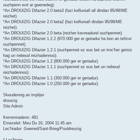
ouzhpenn evit ar gwenedeg).
*An DROUIZIG Difazier 2.0 beta3 (fazi kefluniañ all dindan 95/98/ME
reizhet).
*An DROUIZIG Difazier 2.0 beta2 (fazi kefluniañ dindan 95/98/ME
reizhet).
*An DROUIZIG Difazier 2.0 beta (reizher kevreadurel ouzhpennet).
*An DROUIZIG Difazier 1.2.2 (870.000 ger er geriadur ha bon an teñzor
ouzhpennet).
*An DROUIZIG Difazier 1.2.1 (ouzhpennet ez eus bet un troc'her gerioù
hag un nebeud reizhadennoù).
*An DROUIZIG Difazier 1.2 (800.000 ger er geriadur).
*An DROUIZIG Difazier 1.1.1 (ouzhpennet ez eus bet un nebeud
reizhadennoù).
*An DROUIZIG Difazier 1.1 (350.000 ger er geriadur).
*An DROUIZIG Difazier 1.0 (250.000 ger er geriadur).
Skeudennig an implijer
drouizig
Site Admin
Kemennadenn: 481
Emezelet: Meu Du 16, 2004 11:45 am
Lec'hiadur: Gwened/Sant-Brieg/Pouldreuzig
* Lec'hienn