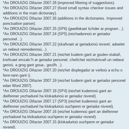
*An DROUIZIG Difazier 2007.28 (improved filtering of suggestions).
*An DROUIZIG Difazier 2007.27 (fixed small syntax checker issues and
additions in the main dictionary).
*An DROUIZIG Difazier 2007.26 (additions in the dictionaries. Improved
ponctuation parser).
*An DROUIZIG Difazier 2007.25 (SP6) (gwellekaet tizhder ar program...).
*An DROUIZIG Difazier 2007.24 (SP5) (reizhadennoù er geriadur
personel...).
*An DROUIZIG Difazier 2007.22 (skañvaet ar geriadurioù niverel, adwelet
un nebeut nemedennoù...).
*An DROUIZIG Difazier 2007.21 (reizhet kudenn gant ar goulev-staliañ,
kreñvaet emzalc’h ar geriadur personel, cheñchet reizhskrivañ un nebeut
gerioù, a grog gant goua-, gouïlh...).
*An DROUIZIG Difazier 2007.20 (reizhet displegadur ar verboù a echu o
fenn-rann gant i).
*An DROUIZIG Difazier 2007.19 (reizhet kudenn gant ar geriadur personel
edan Word 2007).
*An DROUIZIG Difazier 2007.18 (SP4) (reizhet kudennoù gant an
dielfenner yezhadurel ha klokadurioù er geriadur niverel).
*An DROUIZIG Difazier 2007.17 (SP3) (reizhet kudennoù gant an
dielfenner yezhadurel ha klokadurioù ouzhpenn er geriadur niverel).
*An DROUIZIG Difazier 2007.16 (reizhet kudennoù gant an dielfenner
yezhadurel ha klokadurioù ouzhpenn er geriadur niverel).
*An DROUIZIG Difazier 2007.15 (klokadurioù ouzhpenn er geriadur
niverel).