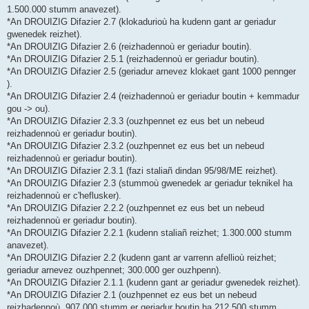
1.500.000 stumm anavezet).
*An DROUIZIG Difazier 2.7 (klokadurioù ha kudenn gant ar geriadur
gwenedek reizhet).
*An DROUIZIG Difazier 2.6 (reizhadennoù er geriadur boutin).
*An DROUIZIG Difazier 2.5.1 (reizhadennoù er geriadur boutin).
*An DROUIZIG Difazier 2.5 (geriadur arnevez klokaet gant 1000 pennger
).
*An DROUIZIG Difazier 2.4 (reizhadennoù er geriadur boutin + kemmadur
gou -> ou).
*An DROUIZIG Difazier 2.3.3 (ouzhpennet ez eus bet un nebeud
reizhadennoù er geriadur boutin).
*An DROUIZIG Difazier 2.3.2 (ouzhpennet ez eus bet un nebeud
reizhadennoù er geriadur boutin).
*An DROUIZIG Difazier 2.3.1 (fazi staliañ dindan 95/98/ME reizhet).
*An DROUIZIG Difazier 2.3 (stummoù gwenedek ar geriadur teknikel ha
reizhadennoù er c'heflusker).
*An DROUIZIG Difazier 2.2.2 (ouzhpennet ez eus bet un nebeud
reizhadennoù er geriadur boutin).
*An DROUIZIG Difazier 2.2.1 (kudenn staliañ reizhet; 1.300.000 stumm
anavezet).
*An DROUIZIG Difazier 2.2 (kudenn gant ar varrenn afellioù reizhet;
geriadur arnevez ouzhpennet; 300.000 ger ouzhpenn).
*An DROUIZIG Difazier 2.1.1 (kudenn gant ar geriadur gwenedek reizhet).
*An DROUIZIG Difazier 2.1 (ouzhpennet ez eus bet un nebeud
reizhadennoù, 907.000 stumm er geriadur boutin ha 212.500 stumm