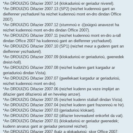
*An DROUIZIG Difazier 2007.14 (klokadurioù er geriadur niverel).
*An DROUIZIG Difazier 2007.13 (SP2) (reizhet kudennoù gant an
dielfenner yezhadurel ha reizhet kudennoù mont en-dro dindan Office
2007).
*An DROUIZIG Difazier 2007.12 (stummoù e -(i)oùigoù anavezet ha
reizhet kudennoù mont en-dro dindan Office 2007).
*An DROUIZIG Difazier 2007.11 (reizhet kudennoù mont en-dro a-rall
dindan Office 2007 ha kudennoù gant an dielfenner yezhadurel).
*An DROUIZIG Difazier 2007.10 (SP1) (reizhet meur a gudenn gant an
dielfenner yezhadurel).
*An DROUIZIG Difazier 2007.09 (klokadurioù er geriadurioù, gwenedek
dreist-holl).
*An DROUIZIG Difazier 2007.08 (reizhet kudenn gant kargadur ar
geriadurioù dindan Vista).
*An DROUIZIG Difazier 2007.07 (gwellekaet kargadur ar geriadurioù,
reizhet kudennoù mont en-dro).
*An DROUIZIG Difazier 2007.06 (reizhet kudenn pa veze implijet an
difazier gant difazieroù all en hevelep amzer).
*An DROUIZIG Difazier 2007.05 (reizhet kudenn staliañ dindan Vista).
*An DROUIZIG Difazier 2007.04 (reizhet kudenn gant frazennoù re hir).
*An DROUIZIG Difazier 2007.03 (geriadurioù klokaet).
*An DROUIZIG Difazier 2007.02 (difazier kevreadurel enkorfet da vat).
*An DROUIZIG Difazier 2007.01 (klokadurioù er geriadur gwenedek;
kudenn arvarus gant ar geriadur personel reizhet).
*An DROUIZIG Difazier 2007 (kalz a glokadurioù; skor Office 2007;