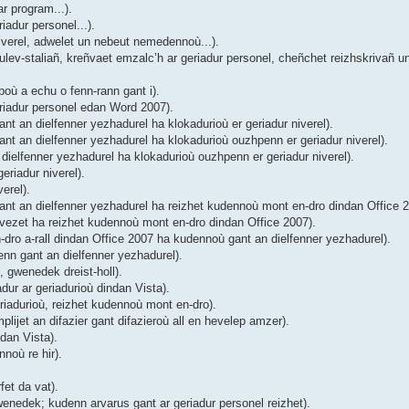
r program...).
adur personel...).
verel, adwelet un nebeut nemedennoù...).
ev-staliañ, kreñvaet emzalc’h ar geriadur personel, cheñchet reizhskrivañ un
où a echu o fenn-rann gant i).
riadur personel edan Word 2007).
 an dielfenner yezhadurel ha klokadurioù er geriadur niverel).
t an dielfenner yezhadurel ha klokadurioù ouzhpenn er geriadur niverel).
ielfenner yezhadurel ha klokadurioù ouzhpenn er geriadur niverel).
riadur niverel).
erel).
nt an dielfenner yezhadurel ha reizhet kudennoù mont en-dro dindan Office 2
ezet ha reizhet kudennoù mont en-dro dindan Office 2007).
ro a-rall dindan Office 2007 ha kudennoù gant an dielfenner yezhadurel).
nn gant an dielfenner yezhadurel).
 gwenedek dreist-holl).
ur ar geriadurioù dindan Vista).
iadurioù, reizhet kudennoù mont en-dro).
ijet an difazier gant difazieroù all en hevelep amzer).
dan Vista).
noù re hir).
et da vat).
enedek; kudenn arvarus gant ar geriadur personel reizhet).