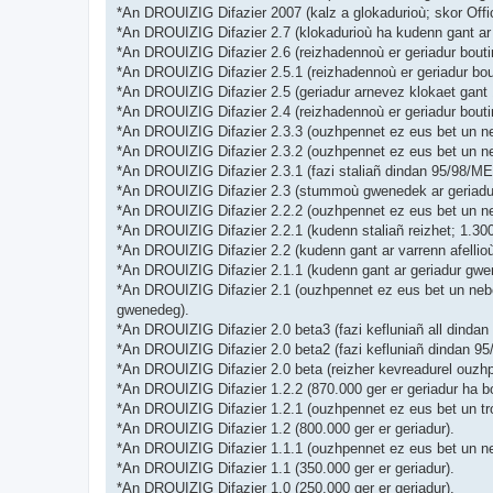
*An DROUIZIG Difazier 2007 (kalz a glokadurioù; skor Off
*An DROUIZIG Difazier 2.7 (klokadurioù ha kudenn gant ar 
*An DROUIZIG Difazier 2.6 (reizhadennoù er geriadur bouti
*An DROUIZIG Difazier 2.5.1 (reizhadennoù er geriadur bou
*An DROUIZIG Difazier 2.5 (geriadur arnevez klokaet gant 
*An DROUIZIG Difazier 2.4 (reizhadennoù er geriadur bout
*An DROUIZIG Difazier 2.3.3 (ouzhpennet ez eus bet un ne
*An DROUIZIG Difazier 2.3.2 (ouzhpennet ez eus bet un ne
*An DROUIZIG Difazier 2.3.1 (fazi staliañ dindan 95/98/ME 
*An DROUIZIG Difazier 2.3 (stummoù gwenedek ar geriadur 
*An DROUIZIG Difazier 2.2.2 (ouzhpennet ez eus bet un ne
*An DROUIZIG Difazier 2.2.1 (kudenn staliañ reizhet; 1.3
*An DROUIZIG Difazier 2.2 (kudenn gant ar varrenn afellio
*An DROUIZIG Difazier 2.1.1 (kudenn gant ar geriadur gwen
*An DROUIZIG Difazier 2.1 (ouzhpennet ez eus bet un neb
gwenedeg).
*An DROUIZIG Difazier 2.0 beta3 (fazi kefluniañ all dindan
*An DROUIZIG Difazier 2.0 beta2 (fazi kefluniañ dindan 95
*An DROUIZIG Difazier 2.0 beta (reizher kevreadurel ouzhp
*An DROUIZIG Difazier 1.2.2 (870.000 ger er geriadur ha b
*An DROUIZIG Difazier 1.2.1 (ouzhpennet ez eus bet un tr
*An DROUIZIG Difazier 1.2 (800.000 ger er geriadur).
*An DROUIZIG Difazier 1.1.1 (ouzhpennet ez eus bet un n
*An DROUIZIG Difazier 1.1 (350.000 ger er geriadur).
*An DROUIZIG Difazier 1.0 (250.000 ger er geriadur).