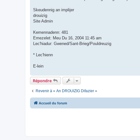
Skeudennig an implijer
drouizig
Site Admin
Kemennadenn: 481
Emezelet: Meu Du 16, 2004 11:45 am
Lec'hiadur: Gwened/Sant-Brieg/Pouldreuzig
* Lec'hienn
E-lein
Répondre
Revenir à « An DROUIZIG Difazier »
Accueil du forum