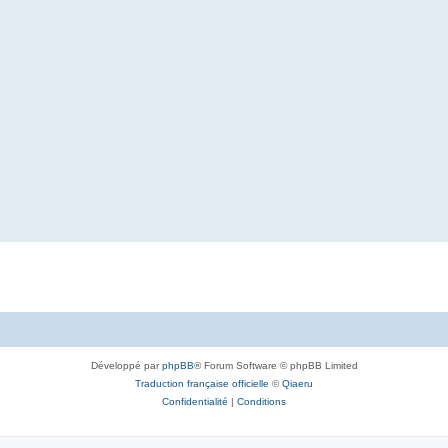
Développé par
phpBB
® Forum Software © phpBB Limited
Traduction française officielle
©
Qiaeru
Confidentialité
|
Conditions