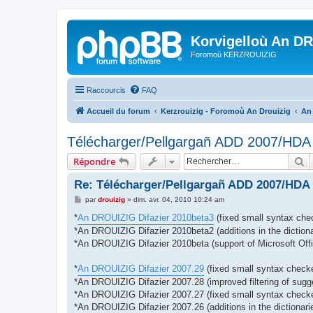
Korvigelloù An D
Foromoù KERZROUIZIG
Raccourcis
FAQ
Accueil du forum
Kerzrouizig - Foromoù An Drouizig
An
Télécharger/Pellgargañ ADD 2007/HD
R
Répondre
Re: Télécharger/Pellgargañ ADD 2007/HDA
M
par
drouizig
»
dim. avr. 04, 2010 10:24 am
e
s
*
An DROUIZIG Difazier 2010beta3
(fixed small syntax chec
s
*An DROUIZIG Difazier 2010beta2 (additions in the dictiona
a
g
*An DROUIZIG Difazier 2010beta (support of Microsoft Offi
e
*
An DROUIZIG Difazier 2007.29
(fixed small syntax checke
*An DROUIZIG Difazier 2007.28 (improved filtering of sugg
*An DROUIZIG Difazier 2007.27 (fixed small syntax checker
*An DROUIZIG Difazier 2007.26 (additions in the dictionari