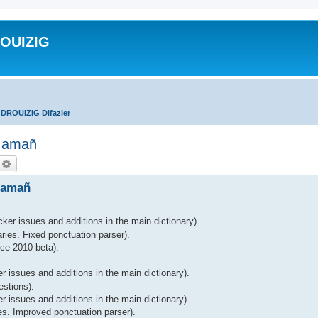
ROUIZIG
 DROUIZIG Difazier
A amañ
echercher
Recherche avancée
 amañ
ker issues and additions in the main dictionary).
ries. Fixed ponctuation parser).
ce 2010 beta).
r issues and additions in the main dictionary).
estions).
 issues and additions in the main dictionary).
es. Improved ponctuation parser).