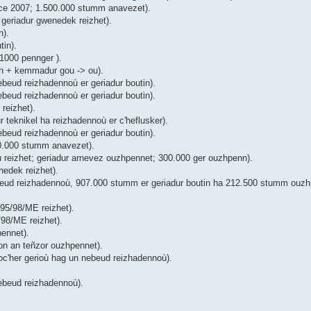
ice 2007; 1.500.000 stumm anavezet).
geriadur gwenedek reizhet).
n).
tin).
1000 pennger ).
in + kemmadur gou -> ou).
beud reizhadennoù er geriadur boutin).
beud reizhadennoù er geriadur boutin).
reizhet).
teknikel ha reizhadennoù er c'heflusker).
beud reizhadennoù er geriadur boutin).
00.000 stumm anavezet).
ù reizhet; geriadur arnevez ouzhpennet; 300.000 ger ouzhpenn).
edek reizhet).
eud reizhadennoù, 907.000 stumm er geriadur boutin ha 212.500 stumm ouzhp
 95/98/ME reizhet).
/98/ME reizhet).
ennet).
on an teñzor ouzhpennet).
oc'her gerioù hag un nebeud reizhadennoù).
ebeud reizhadennoù).