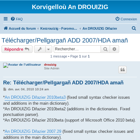
Korvigelloù An DROUIZIG
FAQ
Connexion
R
Accueil du forum
Kerzrouizig - Foromoù An Drouizig
An DROUIZIG Difazier
e
Télécharger/Pellgargañ ADD 2007/HDA amañ
c
Rechercher
Recherche 
Répondre
h
1 message • Page
1
sur
1
e
drouizig
r
Site Admin
c
h
Re: Télécharger/Pellgargañ ADD 2007/HDA amañ
e
M
dim. avr. 04, 2010 10:24 am
e
r
s
*
An DROUIZIG Difazier 2010beta3
(fixed small syntax checker issues
s
and additions in the main dictionary).
a
g
*An DROUIZIG Difazier 2010beta2 (additions in the dictionaries. Fixed
e
ponctuation parser).
*An DROUIZIG Difazier 2010beta (support of Microsoft Office 2010 beta).
*
An DROUIZIG Difazier 2007.29
(fixed small syntax checker issues and
additions in the main dictionary).