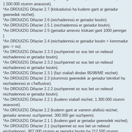
1.500.000 stumm anavezet).
*An DROUIZIG Difazier 2.7 (klokadurioù ha kudenn gant ar geriadur
gwenedek reizhet).
*An DROUIZIG Difazier 2.6 (reizhadennoù er geriadur boutin).
*An DROUIZIG Difazier 2.5.1 (reizhadennoù er geriadur boutin).
*An DROUIZIG Difazier 2.5 (geriadur arnevez klokaet gant 1000 pennger
).
*An DROUIZIG Difazier 2.4 (reizhadennoù er geriadur boutin + kemmadur
gou -> ou).
*An DROUIZIG Difazier 2.3.3 (ouzhpennet ez eus bet un nebeud
reizhadennoù er geriadur boutin).
*An DROUIZIG Difazier 2.3.2 (ouzhpennet ez eus bet un nebeud
reizhadennoù er geriadur boutin).
*An DROUIZIG Difazier 2.3.1 (fazi staliañ dindan 95/98/ME reizhet).
*An DROUIZIG Difazier 2.3 (stummoù gwenedek ar geriadur teknikel ha
reizhadennoù er c'heflusker).
*An DROUIZIG Difazier 2.2.2 (ouzhpennet ez eus bet un nebeud
reizhadennoù er geriadur boutin).
*An DROUIZIG Difazier 2.2.1 (kudenn staliañ reizhet; 1.300.000 stumm
anavezet).
*An DROUIZIG Difazier 2.2 (kudenn gant ar varrenn afellioù reizhet;
geriadur arnevez ouzhpennet; 300.000 ger ouzhpenn).
*An DROUIZIG Difazier 2.1.1 (kudenn gant ar geriadur gwenedek reizhet).
*An DROUIZIG Difazier 2.1 (ouzhpennet ez eus bet un nebeud
reizhadennoù, 907.000 stumm er geriadur boutin ha 212.500 stumm