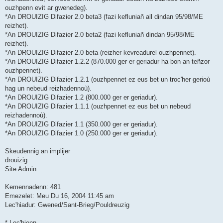
ouzhpenn evit ar gwenedeg).
*An DROUIZIG Difazier 2.0 beta3 (fazi kefluniañ all dindan 95/98/ME
reizhet).
*An DROUIZIG Difazier 2.0 beta2 (fazi kefluniañ dindan 95/98/ME
reizhet).
*An DROUIZIG Difazier 2.0 beta (reizher kevreadurel ouzhpennet).
*An DROUIZIG Difazier 1.2.2 (870.000 ger er geriadur ha bon an teñzor
ouzhpennet).
*An DROUIZIG Difazier 1.2.1 (ouzhpennet ez eus bet un troc'her gerioù
hag un nebeud reizhadennoù).
*An DROUIZIG Difazier 1.2 (800.000 ger er geriadur).
*An DROUIZIG Difazier 1.1.1 (ouzhpennet ez eus bet un nebeud
reizhadennoù).
*An DROUIZIG Difazier 1.1 (350.000 ger er geriadur).
*An DROUIZIG Difazier 1.0 (250.000 ger er geriadur).
Skeudennig an implijer
drouizig
Site Admin
Kemennadenn: 481
Emezelet: Meu Du 16, 2004 11:45 am
Lec'hiadur: Gwened/Sant-Brieg/Pouldreuzig
* Lec'hienn