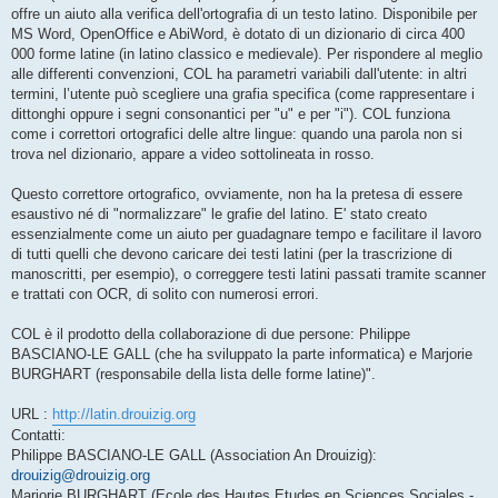
offre un aiuto alla verifica dell'ortografia di un testo latino. Disponibile per
MS Word, OpenOffice e AbiWord, è dotato di un dizionario di circa 400
000 forme latine (in latino classico e medievale). Per rispondere al meglio
alle differenti convenzioni, COL ha parametri variabili dall'utente: in altri
termini, l’utente può scegliere una grafia specifica (come rappresentare i
dittonghi oppure i segni consonantici per "u" e per "i"). COL funziona
come i correttori ortografici delle altre lingue: quando una parola non si
trova nel dizionario, appare a video sottolineata in rosso.
Questo correttore ortografico, ovviamente, non ha la pretesa di essere
esaustivo né di "normalizzare" le grafie del latino. E' stato creato
essenzialmente come un aiuto per guadagnare tempo e facilitare il lavoro
di tutti quelli che devono caricare dei testi latini (per la trascrizione di
manoscritti, per esempio), o correggere testi latini passati tramite scanner
e trattati con OCR, di solito con numerosi errori.
COL è il prodotto della collaborazione di due persone: Philippe
BASCIANO-LE GALL (che ha sviluppato la parte informatica) e Marjorie
BURGHART (responsabile della lista delle forme latine)".
URL :
http://latin.drouizig.org
Contatti:
Philippe BASCIANO-LE GALL (Association An Drouizig):
drouizig@drouizig.org
Marjorie BURGHART (Ecole des Hautes Etudes en Sciences Sociales -