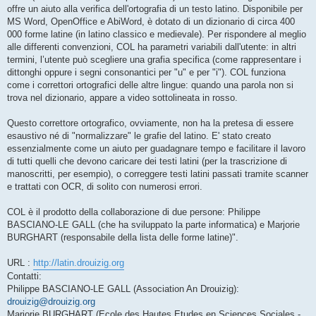
offre un aiuto alla verifica dell'ortografia di un testo latino. Disponibile per
MS Word, OpenOffice e AbiWord, è dotato di un dizionario di circa 400
000 forme latine (in latino classico e medievale). Per rispondere al meglio
alle differenti convenzioni, COL ha parametri variabili dall'utente: in altri
termini, l’utente può scegliere una grafia specifica (come rappresentare i
dittonghi oppure i segni consonantici per "u" e per "i"). COL funziona
come i correttori ortografici delle altre lingue: quando una parola non si
trova nel dizionario, appare a video sottolineata in rosso.
Questo correttore ortografico, ovviamente, non ha la pretesa di essere
esaustivo né di "normalizzare" le grafie del latino. E' stato creato
essenzialmente come un aiuto per guadagnare tempo e facilitare il lavoro
di tutti quelli che devono caricare dei testi latini (per la trascrizione di
manoscritti, per esempio), o correggere testi latini passati tramite scanner
e trattati con OCR, di solito con numerosi errori.
COL è il prodotto della collaborazione di due persone: Philippe
BASCIANO-LE GALL (che ha sviluppato la parte informatica) e Marjorie
BURGHART (responsabile della lista delle forme latine)".
URL :
http://latin.drouizig.org
Contatti:
Philippe BASCIANO-LE GALL (Association An Drouizig):
drouizig@drouizig.org
Marjorie BURGHART (Ecole des Hautes Etudes en Sciences Sociales -