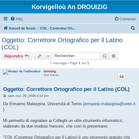
Korvigelloù An DROUIZIG
FAQ
Connexion
R
Accueil du forum
COL - Correcteur Orthographique Latin - Latin Spell Checker
e
Oggetto: Correttore Ortografico per il Latino
c
(COL)
h
Rechercher
Recherche 
Répondre
e
1 message • Page
1
sur
1
r
drouizig
c
Site Admin
h
e
Oggetto: Correttore Ortografico per il Latino (COL)
r
M
sam. nov. 29, 2008 4:14 pm
e
s
Da Ermanno Malaspina, Università di Torino (
ermanno.malaspina@unito.it
s
)
a
g
e
Mi permetto di segnalare ai Colleghi un utile strumento informatico,
elaborato da due studiosi francesi, che così lo presentano:
"COL (Correttore Ortografico per il Latino) è uno strumento gratuito che