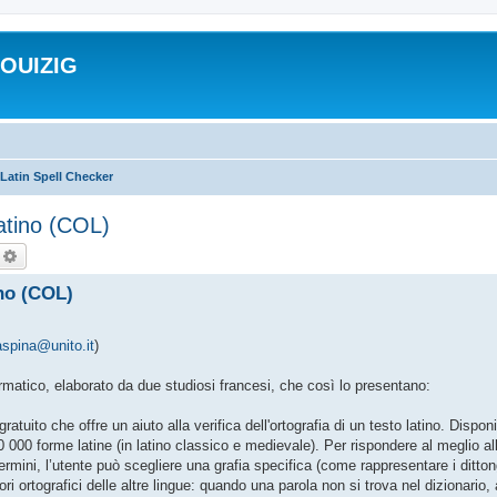
ROUIZIG
Latin Spell Checker
Latino (COL)
echercher
Recherche avancée
ino (COL)
spina@unito.it
)
ormatico, elaborato da due studiosi francesi, che così lo presentano:
ratuito che offre un aiuto alla verifica dell'ortografia di un testo latino. Dispo
000 forme latine (in latino classico e medievale). Per rispondere al meglio all
 termini, l’utente può scegliere una grafia specifica (come rappresentare i ditto
ri ortografici delle altre lingue: quando una parola non si trova nel dizionario,