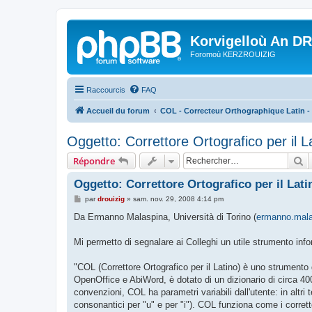
Korvigelloù An D
Foromoù KERZROUIZIG
Raccourcis
FAQ
Accueil du forum
COL - Correcteur Orthographique Latin - 
Oggetto: Correttore Ortografico per il 
R
Répondre
Oggetto: Correttore Ortografico per il Lat
M
par
drouizig
»
sam. nov. 29, 2008 4:14 pm
e
s
Da Ermanno Malaspina, Università di Torino (
ermanno.mala
s
a
g
Mi permetto di segnalare ai Colleghi un utile strumento inf
e
"COL (Correttore Ortografico per il Latino) è uno strumento g
OpenOffice e AbiWord, è dotato di un dizionario di circa 400 
convenzioni, COL ha parametri variabili dall'utente: in altri
consonantici per "u" e per "i"). COL funziona come i corretto