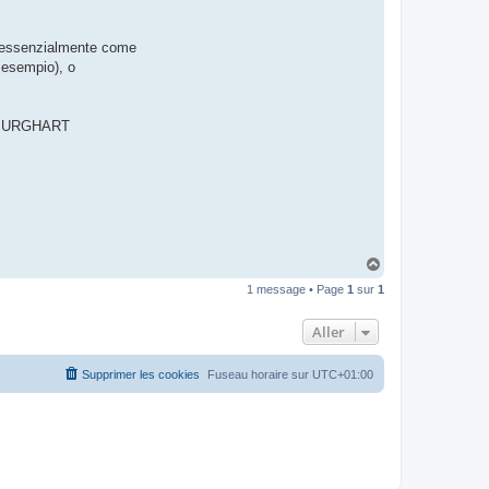
t
e
r
to essenzialmente come
d
r
r esempio), o
o
u
i
z
ie BURGHART
i
g
H
a
1 message • Page
1
sur
1
u
t
Aller
Supprimer les cookies
Fuseau horaire sur
UTC+01:00