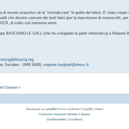
a di essere esaustivo né di "normalizzare" le grafie del latino. E' stato crea
quelli che devono caricare dei testi latini (per la trascrizione di manoscritti, pe
n OCR, di solito con numerosi errori.
hilippe BASCIANO-LE GALL (che ha sviluppato la parte informatica) e Marjor
rouizig@drouizig.org
es Sociales - UMR 5648):
marjorie.burghart@ehess.fr
ell Checker »
Développé par
phpBB
® Forum Software © phpBB Limited
Traduction française officielle
©
Qiaeru
Confidentialité
|
Conditions