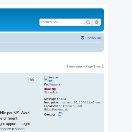
Rechercher
Recherche avancé
Connexion
1 message • Page
1
sur
1
drouizig
Site Admin
Messages :
484
Inscription :
mar. nov. 16, 2004 11:45 am
Localisation :
Gwened/Sant-
Brieg/Pouldreuzig
nibile per MS Word,
C
Contact :
o
e differenti
n
nghi oppure i segni
t
a
 appare a video
c