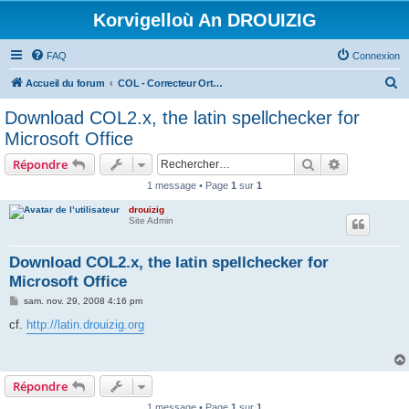
Korvigelloù An DROUIZIG
FAQ
Connexion
R
Accueil du forum
COL - Correcteur Orthographique Latin - Latin Spell Checker
e
Download COL2.x, the latin spellchecker for
c
Microsoft Office
h
Rechercher
Recherche 
Répondre
e
1 message • Page
1
sur
1
r
drouizig
c
Site Admin
h
e
Download COL2.x, the latin spellchecker for
Microsoft Office
r
M
sam. nov. 29, 2008 4:16 pm
e
s
cf.
http://latin.drouizig.org
s
a
g
e
Répondre
1 message • Page
1
sur
1