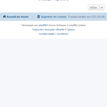
Aller
Accueil du forum
Supprimer les cookies
Fuseau horaire sur
UTC+01:00
Développé par
phpBB
® Forum Software © phpBB Limited
Traduction française officielle
©
Qiaeru
Confidentialité
|
Conditions