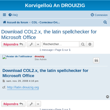
Korvigelloù An DROUIZIG
FAQ
Connexion
R
Accueil du forum
COL - Correcteur Orthographique Latin - Latin Spell Checker
e
Download COL2.x, the latin spellchecker for
c
Microsoft Office
h
Rechercher
Recherche 
Répondre
e
1 message • Page
1
sur
1
r
drouizig
c
Site Admin
h
e
Download COL2.x, the latin spellchecker for
Microsoft Office
r
M
sam. nov. 29, 2008 4:16 pm
e
s
cf.
http://latin.drouizig.org
s
a
g
e
Répondre
1 message • Page
1
sur
1