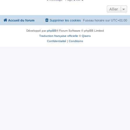
Aller
Accueil du forum
Supprimer les cookies
Fuseau horaire sur
UTC+01:00
Développé par
phpBB
® Forum Software © phpBB Limited
Traduction française officielle
©
Qiaeru
Confidentialité
|
Conditions