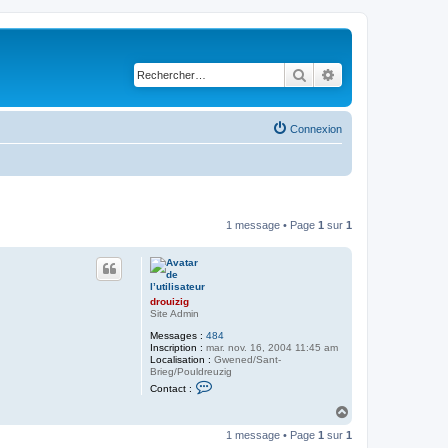
Rechercher
Recherche avancé
Connexion
1 message • Page
1
sur
1
drouizig
Site Admin
Messages :
484
Inscription :
mar. nov. 16, 2004 11:45 am
Localisation :
Gwened/Sant-
Brieg/Pouldreuzig
C
Contact :
o
n
H
t
a
a
1 message • Page
1
sur
1
u
c