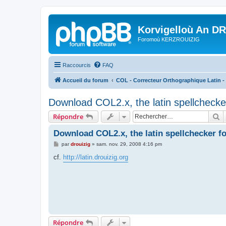
Korvigelloù An D
Foromoù KERZROUIZIG
Raccourcis
FAQ
Accueil du forum
COL - Correcteur Orthographique Latin - 
Download COL2.x, the latin spellchecker
R
Répondre
Download COL2.x, the latin spellchecker fo
M
par
drouizig
»
sam. nov. 29, 2008 4:16 pm
e
s
cf.
http://latin.drouizig.org
s
a
g
e
Répondre